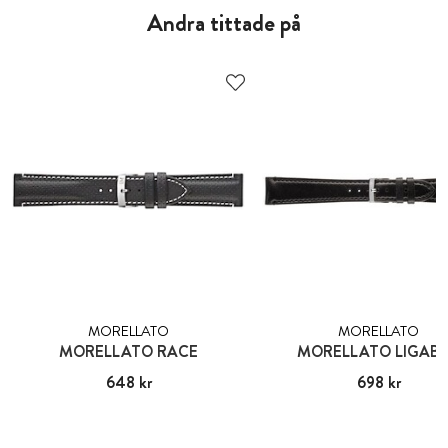
Andra tittade på
MORELLATO
MORELLATO
MORELLATO RACE
MORELLATO LIGAB
Pris
648 kr
:
648 kr
Pris
698 kr
:
698 kr