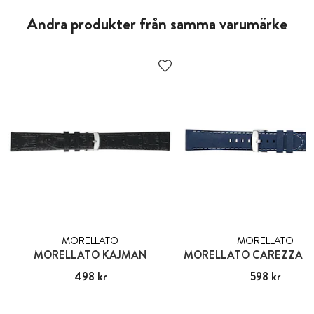
Andra produkter från samma varumärke
MORELLATO
MORELLATO
MORELLATO KAJMAN
MORELLATO CAREZZA S
Pris
498 kr
:
498 kr
Pris
598 kr
:
598 kr