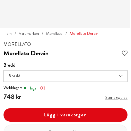
Hem
Varumärken
Morellato
Morellato Derain
MORELLATO
Morellato Derain
Bredd
Bredd
Webblager:
I lager
Pris
748 kr
:
748 kr
Storleksguide
Lägg i varukorgen