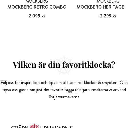
MOCKBERG
MOCKBERG
MOCKBERG RETRO COMBO
MOCKBERG HERITAGE P
Pris
2 099 kr
:
2 099 kr
Pris
2 299 kr
:
2 299 kr
Vilken är din favoritklocka?
Följ oss för inspiration och tips om allt som rör klockor & smycken. Och
tipsa oss gärna om just din favorit: tagga @stjarnurmakarna & använd
#stjarnurmakarna