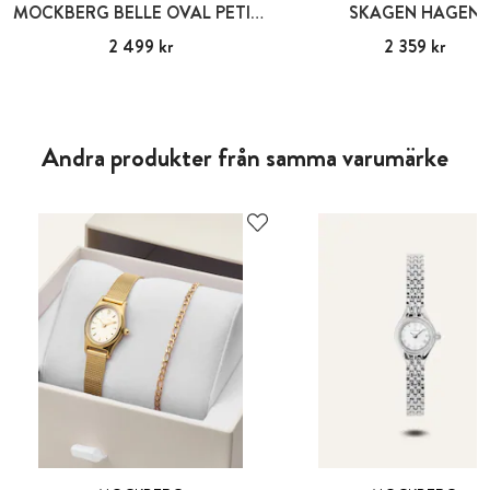
MOCKBERG BELLE OVAL PETITE BANGLE WATCH SMALL
SKAGEN HAGEN
Pris
2 499 kr
:
2 499 kr
Pris
2 359 kr
:
2 359 kr
Andra produkter från samma varumärke