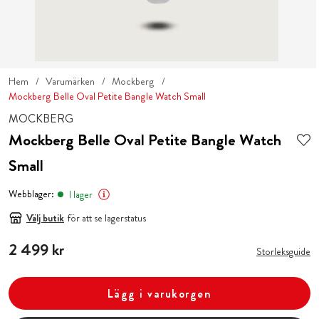
Hem
Varumärken
Mockberg
Mockberg Belle Oval Petite Bangle Watch Small
MOCKBERG
Mockberg Belle Oval Petite Bangle Watch
Small
Webblager:
I lager
Välj butik
för att se lagerstatus
Pris
2 499 kr
:
2 499 kr
Storleksguide
Lägg i varukorgen