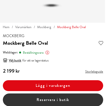
Hem
Varumärken
Mockberg
Mockberg Belle Oval
MOCKBERG
Mockberg Belle Oval
Webblager:
Beställningsvara
Välj butik
för att se lagerstatus
Pris
2 199 kr
:
2 199 kr
Storleksguide
Lägg i varukorgen
Reservera i butik