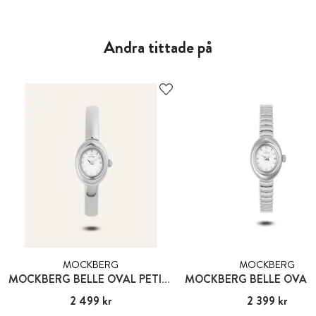
Andra tittade på
MOCKBERG
MOCKBERG
MOCKBERG BELLE OVAL PETITE BANGLE WATCH LARGE
Pris
2 499 kr
:
2 499 kr
Pris
2 399 kr
:
2 399 kr