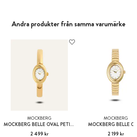
Andra produkter från samma varumärke
MOCKBERG
MOCKBERG
MOCKBERG BELLE OVAL PETITE BANGLE WATCH SMALL
MOCKBERG BELLE O
Pris
2 499 kr
:
2 499 kr
Pris
2 199 kr
:
2 199 kr