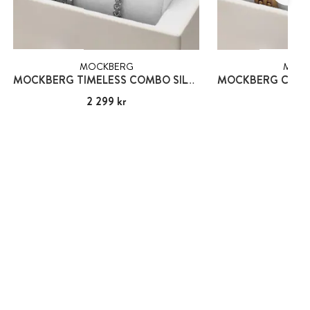
MOCKBERG
MOCK
MOCKBERG TIMELESS COMBO SILVER
MOCKBERG CLAS
Pris
2 299 kr
:
2 299 kr
Pris
2 29
:
2