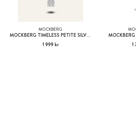
MOCKBERG
MO
MOCKBERG TIMELESS PETITE SILVER
MOCKBERG 
Pris
1 999 kr
:
1 999 kr
Pris
1 