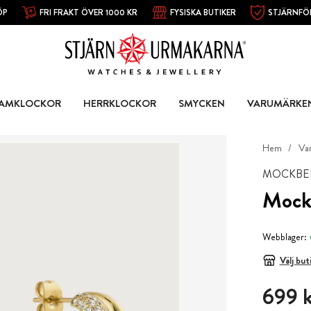
ÖP
FRI FRAKT ÖVER 1000 KR
FYSISKA BUTIKER
STJÄRNFÖ
AMKLOCKOR
HERRKLOCKOR
SMYCKEN
VARUMÄRKE
Hem
Va
MOCKBE
Mockb
Webblager:
Välj but
Pris
:
699 k
699 k