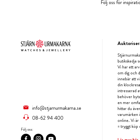
Följ oss för inspira
Auktoriser
Stjärnurmaka
butikskedja s
Vi har ett arv
om dig och d
innebär att v
din klockres
intresserad a
behöver byta 
en mer omfat
info@stjarnurmakarna.se
hittar du äv
varumärken i 
08-62 94 400
online. Vi är
= tryggt köp 
Följ oss:
Läs mer här