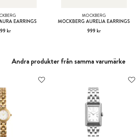
CKBERG
MOCKBERG
AURA EARRINGS
MOCKBERG AURELIA EARRINGS
99 kr
:
899 kr
Pris
999 kr
:
999 kr
Andra produkter från samma varumärke