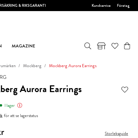
RSÄKRING & RIKSGARANTI
Kundservice
Företag
N
MAGAZINE
rumärken
Mockberg
Mockberg Aurora Earrings
RG
erg Aurora Earrings
I lager
ik
för att se lagerstatus
r
r
Storleksguide