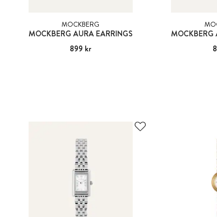
MOCKBERG
MO
MOCKBERG AURA EARRINGS
MOCKBERG 
Pris
899 kr
:
899 kr
Pris
8