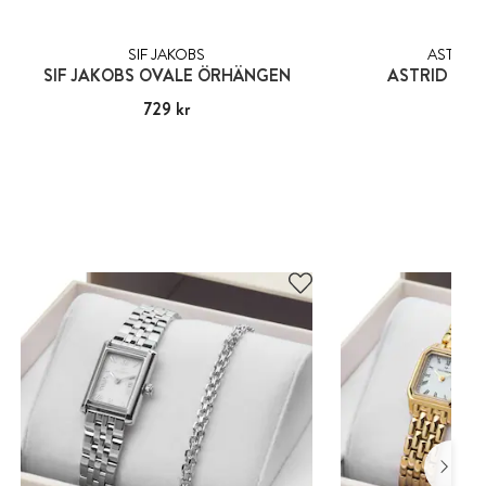
SIF JAKOBS
ASTRID 
SIF JAKOBS OVALE ÖRHÄNGEN
ASTRID & A
Pris
729 kr
:
729 kr
Pris
599
: