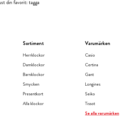
st din favorit: tagga
Sortiment
Varumärken
Herrklockor
Casio
Damklockor
Certina
Barnklockor
Gant
Smycken
Longines
Presentkort
Seiko
Alla klockor
Tissot
Se alla varumärken