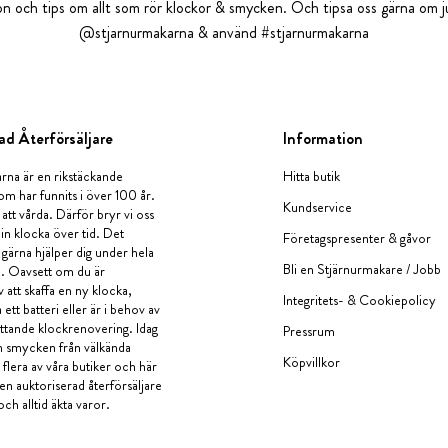
tion och tips om allt som rör klockor & smycken. Och tipsa oss gärna om ju
@stjarnurmakarna & använd #stjarnurmakarna
ad Återförsäljare
Information
rna är en rikstäckande
Hitta butik
om har funnits i över 100 år.
Kundservice
 att vårda. Därför bryr vi oss
in klocka över tid. Det
Företagspresenter & gåvor
i gärna hjälper dig under hela
Bli en Stjärnurmakare / Jobb
a. Oavsett om du är
v att skaffa en ny klocka,
Integritets- & Cookiepolicy
ett batteri eller är i behov av
tande klockrenovering. Idag
Pressrum
en smycken från välkända
Köpvillkor
flera av våra butiker och här
 en auktoriserad återförsäljare
och alltid äkta varor.