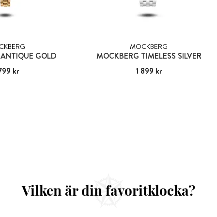
CKBERG
MOCKBERG
ANTIQUE GOLD
MOCKBERG TIMELESS SILVER
799 kr
:
1 799 kr
Pris
1 899 kr
:
1 899 kr
Vilken är din favoritklocka?