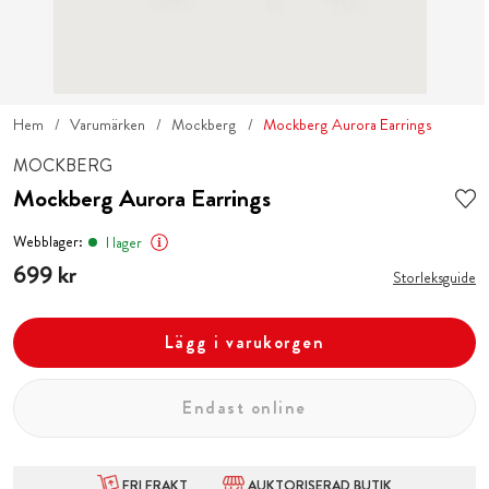
Hem
Varumärken
Mockberg
Mockberg Aurora Earrings
MOCKBERG
Mockberg Aurora Earrings
Webblager:
I lager
Pris
699 kr
:
699 kr
Storleksguide
Lägg i varukorgen
Endast online
FRI FRAKT
AUKTORISERAD BUTIK