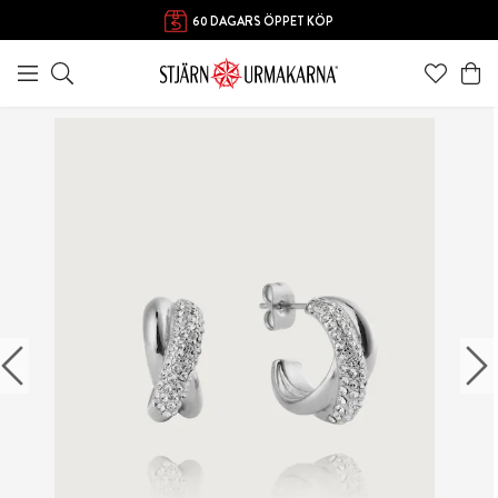
FRI FRAKT ÖVER 1000 KR
60 DAGARS ÖPPET KÖP