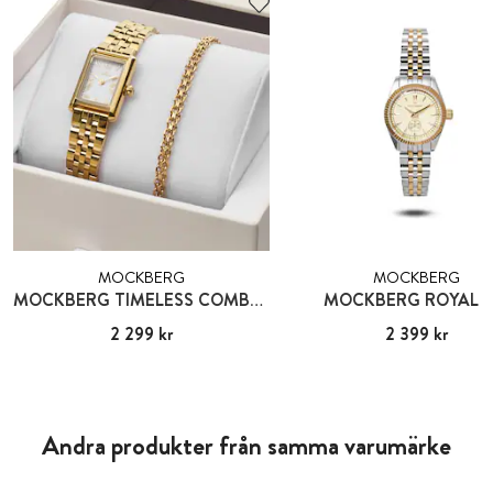
MOCKBERG
MOCKBERG
MOCKBERG TIMELESS COMBO GOLD
MOCKBERG ROYAL B
Pris
2 299 kr
:
2 299 kr
Pris
2 399 kr
:
2 399 kr
Andra produkter från samma varumärke