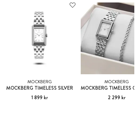
MOCKBERG
MOCKBERG
MOCKBERG TIMELESS SILVER
Pris
1 899 kr
:
1 899 kr
Pris
2 299 kr
:
2 299 kr