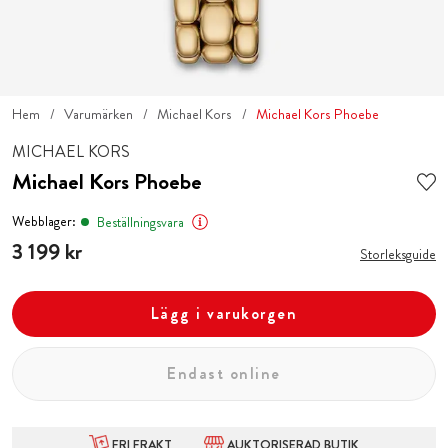
Hem
Varumärken
Michael Kors
Michael Kors Phoebe
MICHAEL KORS
Michael Kors Phoebe
Webblager:
Beställningsvara
Pris
3 199 kr
:
3 199 kr
Storleksguide
Lägg i varukorgen
Endast online
FRI FRAKT
AUKTORISERAD BUTIK