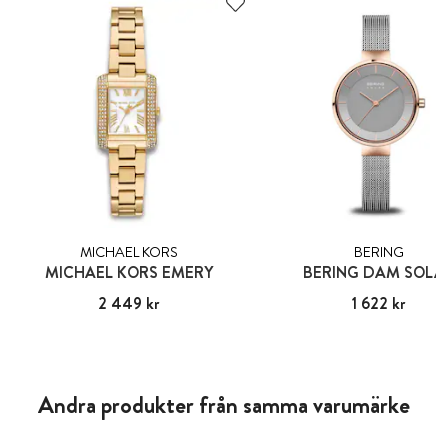
MICHAEL KORS
BERING
MICHAEL KORS EMERY
BERING DAM SOLA
Pris
2 449 kr
:
2 449 kr
Pris
1 622 kr
:
1 622 kr
Andra produkter från samma varumärke