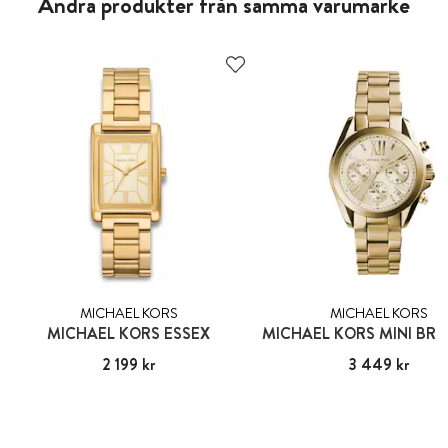
Andra produkter från samma varumärke
MICHAEL KORS
MICHAEL KORS
MICHAEL KORS ESSEX
Pris
2 199 kr
:
2 199 kr
Pris
3 449 kr
:
3 449 kr