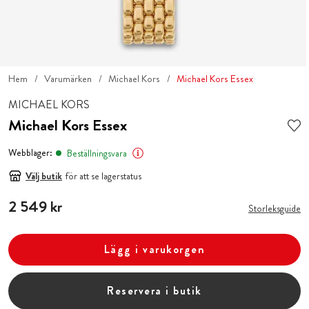
Hem
Varumärken
Michael Kors
Michael Kors Essex
MICHAEL KORS
Michael Kors Essex
Webblager:
Beställningsvara
Välj butik
för att se lagerstatus
Pris
2 549 kr
:
2 549 kr
Storleksguide
Lägg i varukorgen
Reservera i butik