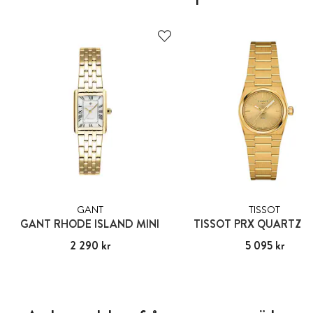
GANT
TISSOT
GANT RHODE ISLAND MINI
TISSOT PRX QUARTZ 
Pris
2 290 kr
:
2 290 kr
Pris
5 095 kr
:
5 095 kr