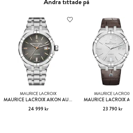
Andra tittade på
MAURICE LACROIX
MAURICE LACROIX
MAURICE LACROIX AIKON AUTOMATIC
MAURICE LACROIX AI
Pris
24 999 kr
:
24 999 kr
Pris
23 790 kr
:
23 790 kr