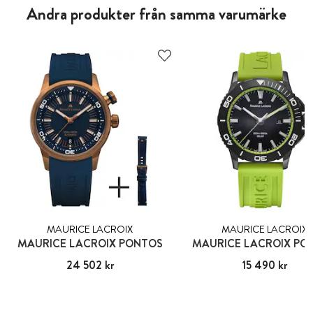
Andra produkter från samma varumärke
MAURICE LACROIX
MAURICE LACROIX
MAURICE LACROIX PONTOS
MAURICE LACROIX PO
Pris
24 502 kr
:
24 502 kr
Pris
15 490 kr
:
15 490 kr