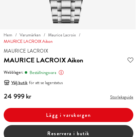
Hem
Varumärken
Maurice Lacroix
MAURICE LACROIX Aikon
MAURICE LACROIX
MAURICE LACROIX Aikon
Webblager:
Beställningsvara
Välj butik
för att se lagerstatus
Pris
24 999 kr
:
24 999 kr
Storleksguide
Lägg i varukorgen
Reservera i butik