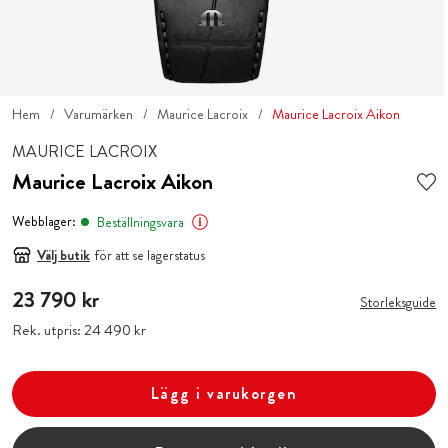
Hem
Varumärken
Maurice Lacroix
Maurice Lacroix Aikon
MAURICE LACROIX
Maurice Lacroix Aikon
Webblager:
Beställningsvara
Välj butik
för att se lagerstatus
Pris
23 790 kr
:
23 790 kr
Storleksguide
Rek. utpris:
Pris
24 490 kr
:
24 490 kr
Lägg i varukorgen