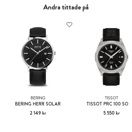
Andra tittade på
BERING
TISSOT
BERING HERR SOLAR
TISSOT PRC 100 SOL
Pris
2 149 kr
:
2 149 kr
Pris
5 550 kr
:
5 550 kr