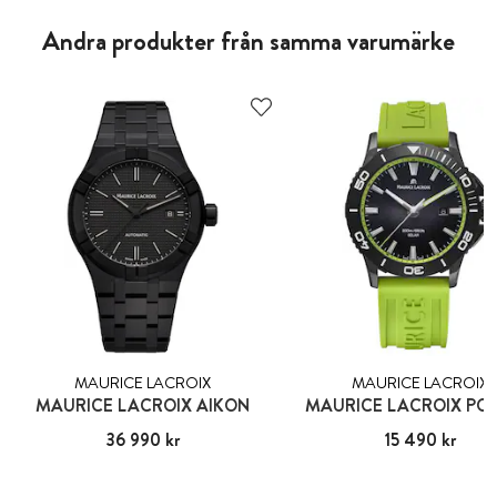
Andra produkter från samma varumärke
MAURICE LACROIX
MAURICE LACROIX
MAURICE LACROIX AIKON
MAURICE LACROIX PO
Pris
36 990 kr
:
36 990 kr
Pris
15 490 kr
:
15 490 kr