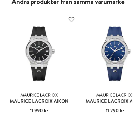
Andra produkter från samma varumärke
MAURICE LACRIOX
MAURICE LACRIOX
MAURICE LACROIX AIKON
MAURICE LACROIX AI
Pris
11 990 kr
:
11 990 kr
Pris
11 290 kr
:
11 290 kr