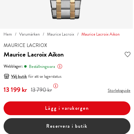
Hem
Varumärken
Maurice Lacroix
Maurice Lacroix Aikon
MAURICE LACRIOX
Maurice Lacroix Aikon
Webblager:
Beställningsvara
Välj butik
för att se lagerstatus
Nuvarande pris
13 199 kr
:
13 199 kr
Tidigare pris
:
13 790 kr
13 790 kr
Storleksguide
Lägg i varukorgen
Reservera i butik