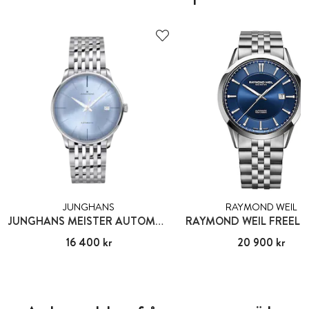
JUNGHANS
RAYMOND WEIL
JUNGHANS MEISTER AUTOMATIC
RAYMOND WEIL FREEL
Pris
16 400 kr
:
16 400 kr
Pris
20 900 kr
:
20 900 kr