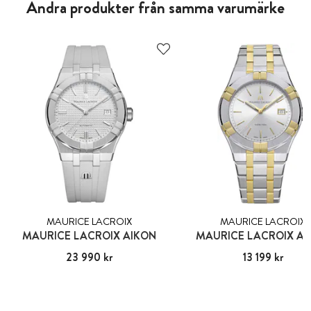
Andra produkter från samma varumärke
MAURICE LACROIX
MAURICE LACROIX
MAURICE LACROIX AIKON
MAURICE LACROIX AI
Pris
23 990 kr
:
23 990 kr
Pris
13 199 kr
:
13 199 kr