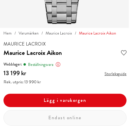
Hem
Varumärken
Maurice Lacroix
Maurice Lacroix Aikon
MAURICE LACROIX
Maurice Lacroix Aikon
Webblager:
Beställningsvara
Pris
13 199 kr
:
13 199 kr
Storleksguide
Rek. utpris:
Pris
13 990 kr
:
13 990 kr
Lägg i varukorgen
Endast online