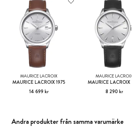
MAURICE LACROIX
MAURICE LACROIX
MAURICE LACROIX 1975
MAURICE LACROIX 1
Pris
14 699 kr
:
14 699 kr
Pris
8 290 kr
:
8 290 kr
Andra produkter från samma varumärke