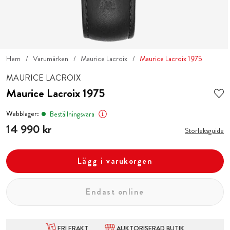
Hem
Varumärken
Maurice Lacroix
Maurice Lacroix 1975
MAURICE LACROIX
Maurice Lacroix 1975
Webblager:
Beställningsvara
Pris
14 990 kr
:
14 990 kr
Storleksguide
Lägg i varukorgen
Endast online
FRI FRAKT
AUKTORISERAD BUTIK