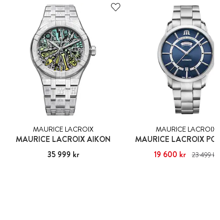
MAURICE LACROIX
MAURICE LACROIX
MAURICE LACROIX AIKON
MAURICE LACROIX PO
Pris
35 999 kr
:
35 999 kr
Nuvarande pris
19 600 kr
:
19 600 kr
T
23 499 kr
pris
:
23 499 kr