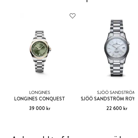
LONGINES
SJÖÖ SANDSTRÖM
LONGINES CONQUEST
Pris
39 000 kr
:
39 000 kr
Pris
22 600 kr
:
22 600 kr