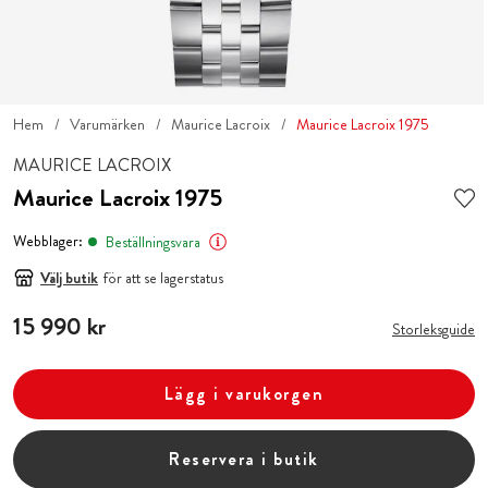
Hem
Varumärken
Maurice Lacroix
Maurice Lacroix 1975
MAURICE LACROIX
Maurice Lacroix 1975
Webblager:
Beställningsvara
Välj butik
för att se lagerstatus
Pris
15 990 kr
:
15 990 kr
Storleksguide
Lägg i varukorgen
Reservera i butik