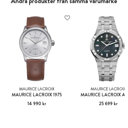
Andra produkter från samma varumärke
MAURICE LACROIX
MAURICE LACROIX
MAURICE LACROIX 1975
MAURICE LACROIX AI
Pris
14 990 kr
:
14 990 kr
Pris
25 699 kr
:
25 699 kr