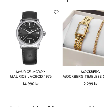
MAURICE LACROIX
MOCKBERG
MAURICE LACROIX 1975
Pris
14 990 kr
:
14 990 kr
Pris
2 299 kr
:
2 299 kr