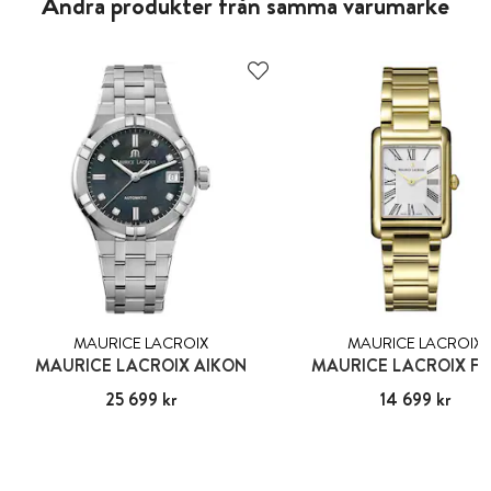
Andra produkter från samma varumärke
MAURICE LACROIX
MAURICE LACROIX
MAURICE LACROIX AIKON
MAURICE LACROIX FI
Pris
25 699 kr
:
25 699 kr
Pris
14 699 kr
:
14 699 kr