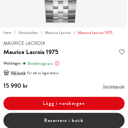
Hem
Varumärken
Maurice Lacroix
Maurice Lacroix 1975
MAURICE LACROIX
Maurice Lacroix 1975
Webblager:
Beställningsvara
Välj butik
för att se lagerstatus
Pris
15 990 kr
:
15 990 kr
Storleksguide
Lägg i varukorgen
Reservera i butik