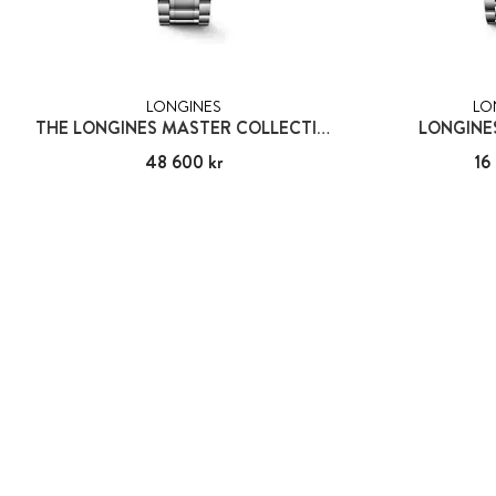
LONGINES
LO
THE LONGINES MASTER COLLECTION
LONGINE
Pris
48 600 kr
:
48 600 kr
Pris
16
: