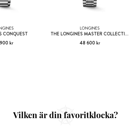
NGINES
LONGINES
S CONQUEST
THE LONGINES MASTER COLLECTION
 900 kr
16 900 kr
Pris
48 600 kr
:
48 600 kr
Vilken är din favoritklocka?