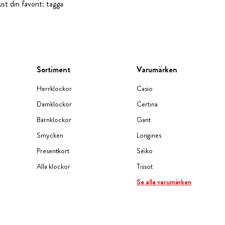
st din favorit: tagga
Sortiment
Varumärken
Herrklockor
Casio
Damklockor
Certina
Barnklockor
Gant
Smycken
Longines
Presentkort
Seiko
Alla klockor
Tissot
Se alla varumärken