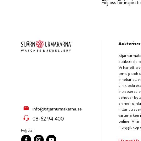
Följ oss för inspira
Auktoriser
Stjärnurmaka
butikskedja s
Vi har ett arv
om dig och d
innebär att v
din klockres
intresserad a
behöver byta 
en mer omfat
info@stjarnurmakarna.se
hittar du äv
varumärken i 
08-62 94 400
online. Vi är
= tryggt köp 
Följ oss:
Läs mer här