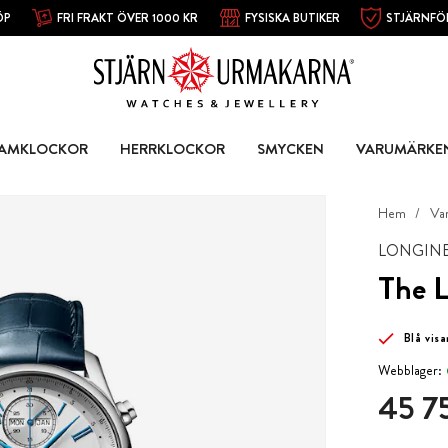
ÖP
FRI FRAKT ÖVER 1000 KR
FYSISKA BUTIKER
STJÄRNFÖ
AMKLOCKOR
HERRKLOCKOR
SMYCKEN
VARUMÄRKE
Hem
Va
LONGIN
The L
Blå visa
Webblager:
Pris
:
45 75
45 7