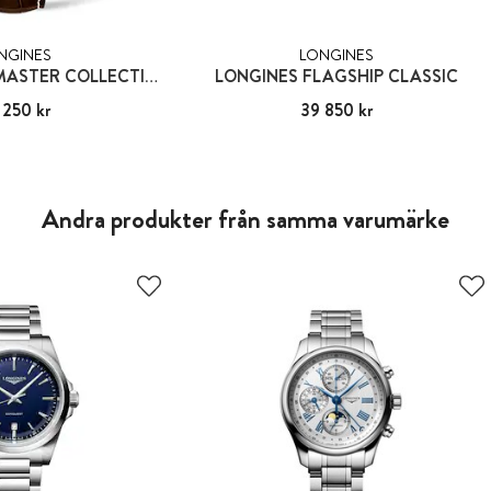
NGINES
LONGINES
THE LONGINES MASTER COLLECTION
LONGINES FLAGSHIP CLASSIC
 250 kr
45 250 kr
Pris
39 850 kr
:
39 850 kr
Andra produkter från samma varumärke