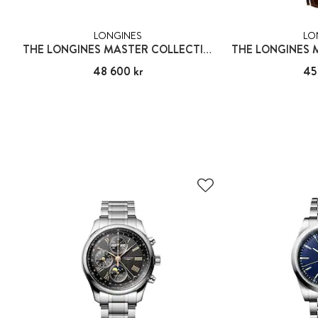
LONGINES
LO
THE LONGINES MASTER COLLECTION
Pris
48 600 kr
:
48 600 kr
Pris
45
: