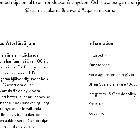
tion och tips om allt som rör klockor & smycken. Och tipsa oss gärna om ju
@stjarnurmakarna & använd #stjarnurmakarna
ad Återförsäljare
Information
rna är en rikstäckande
Hitta butik
om har funnits i över 100 år.
Kundservice
 att vårda. Därför bryr vi oss
in klocka över tid. Det
Företagspresenter & gåvor
i gärna hjälper dig under hela
Bli en Stjärnurmakare / Jobb
a. Oavsett om du är
v att skaffa en ny klocka,
Integritets- & Cookiepolicy
ett batteri eller är i behov av
tande klockrenovering. Idag
Pressrum
en smycken från välkända
Köpvillkor
flera av våra butiker och här
 en auktoriserad återförsäljare
och alltid äkta varor.