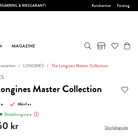
RSÄKRING & RIKSGARANTI
Kundservice
Företag
N
MAGAZINE
rumärken
LONGINES
The Longines Master Collection
ES
ongines Master Collection
re
Månfas
Beställningsvara
0 kr
50 kr
Storleksguide