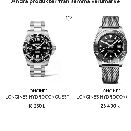
Andra produkter från samma varumärke
LONGINES
LONGINES
LONGINES HYDROCONQUEST
Pris
18 250 kr
:
18 250 kr
Pris
26 400 kr
:
26 400 kr