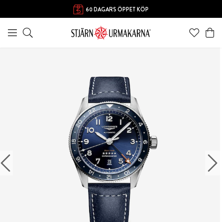
FRI FRAKT ÖVER 1000 KR
60 DAGARS ÖPPET KÖP