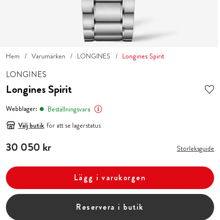
Hem
Varumärken
LONGINES
Longines Spirit
LONGINES
Longines Spirit
Webblager:
Beställningsvara
Välj butik
för att se lagerstatus
Pris
30 050 kr
:
30 050 kr
Storleksguide
Lägg i varukorgen
Reservera i butik