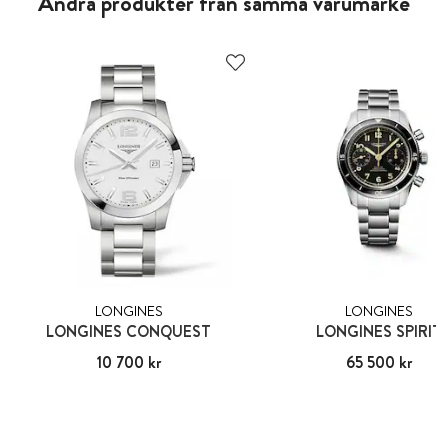
Andra produkter från samma varumärke
LONGINES
LONGINES
LONGINES CONQUEST
LONGINES SPIRIT
Pris
10 700 kr
:
10 700 kr
Pris
65 500 kr
:
65 500 kr