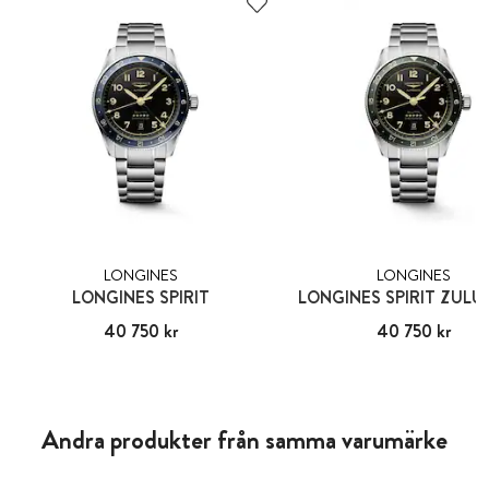
LONGINES
LONGINES
LONGINES SPIRIT
LONGINES SPIRIT ZULU
Pris
40 750 kr
:
40 750 kr
Pris
40 750 kr
:
40 750 kr
Andra produkter från samma varumärke