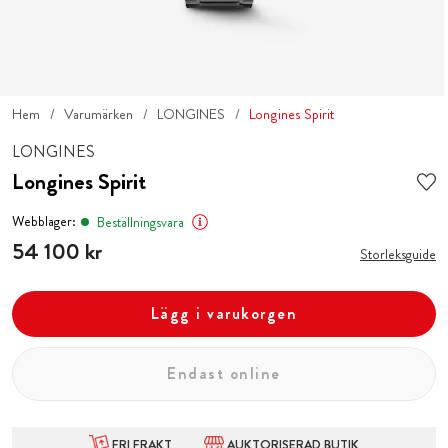
Hem
Varumärken
LONGINES
Longines Spirit
LONGINES
Longines Spirit
Webblager:
Beställningsvara
Pris
54 100 kr
:
54 100 kr
Storleksguide
Lägg i varukorgen
Endast online
FRI FRAKT
AUKTORISERAD BUTIK