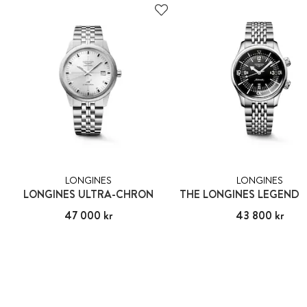
LONGINES
LONGINES
LONGINES ULTRA-CHRON
Pris
47 000 kr
:
47 000 kr
Pris
43 800 kr
:
43 800 kr