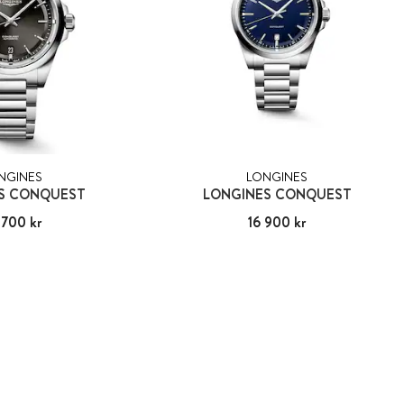
NGINES
LONGINES
S CONQUEST
LONGINES CONQUEST
 700 kr
26 700 kr
Pris
16 900 kr
:
16 900 kr