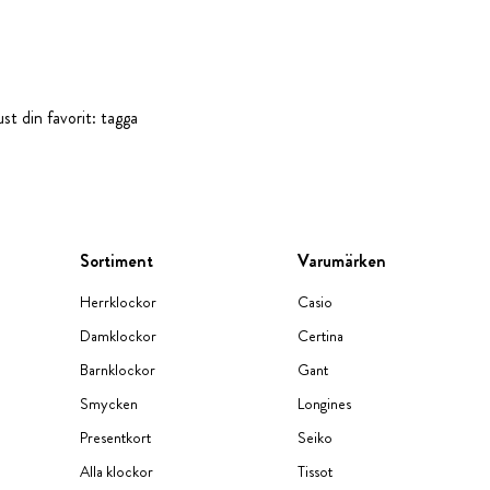
st din favorit: tagga
Sortiment
Varumärken
Herrklockor
Casio
Damklockor
Certina
Barnklockor
Gant
Smycken
Longines
Presentkort
Seiko
Alla klockor
Tissot