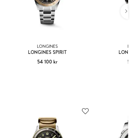
LONGINES
LONG
LONGINES SPIRIT
LONGINE
Pris
54 100 kr
:
54 100 kr
Pris
57 0
:
57