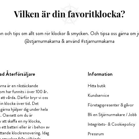
Vilken är din favoritklocka?
tion och tips om allt som rör klockor & smycken. Och tipsa oss gärna om ju
@stjarnurmakarna & använd #stjarnurmakarna
ad Återförsäljare
Information
rna är en rikstäckande
Hitta butik
om har funnits i över 100 år.
Kundservice
 att vårda. Därför bryr vi oss
in klocka över tid. Det
Företagspresenter & gåvor
i gärna hjälper dig under hela
Bli en Stjärnurmakare / Jobb
a. Oavsett om du är
v att skaffa en ny klocka,
Integritets- & Cookiepolicy
ett batteri eller är i behov av
tande klockrenovering. Idag
Pressrum
en smycken från välkända