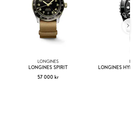
LONGINES
LONG
LONGINES SPIRIT
Pris
57 000 kr
:
57 000 kr
Pris
25 1
:
25