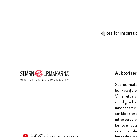
Följ oss för inspira
Auktoriser
Stjärnurmaka
butikskedja s
Vi har ett arv
om dig och d
innebär att v
din klockres
intresserad a
behöver byta 
en mer omfat
info@stjarnurmakarna.se
hittar du äv