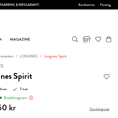
RSÄKRING & RIKSGARANTI
Kundservice
Företag
N
MAGAZINE
rumärken
LONGINES
Longines Spirit
ES
nes Spirit
idzon
Titan
Beställningsvara
0 kr
50 kr
Storleksguide