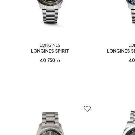
LONGINES
LO
LONGINES SPIRIT
LONGINES S
Pris
40 750 kr
:
40 750 kr
Pris
40
: