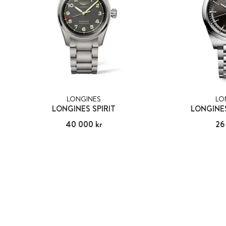
LONGINES
LO
LONGINES SPIRIT
LONGINE
Pris
40 000 kr
:
40 000 kr
Pris
26
: