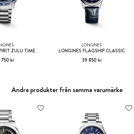
NGINES
LONGINES
PIRIT ZULU TIME
LONGINES FLAGSHIP CLASSIC
 750 kr
40 750 kr
Pris
39 850 kr
:
39 850 kr
Andra produkter från samma varumärke