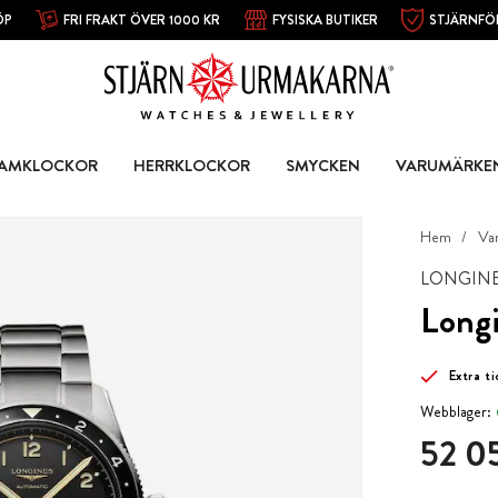
ÖP
FRI FRAKT ÖVER 1000 KR
FYSISKA BUTIKER
STJÄRNFÖ
AMKLOCKOR
HERRKLOCKOR
SMYCKEN
VARUMÄRKE
Hem
Va
LONGIN
Longi
Extra t
Webblager:
Pris
:
52 05
52 0