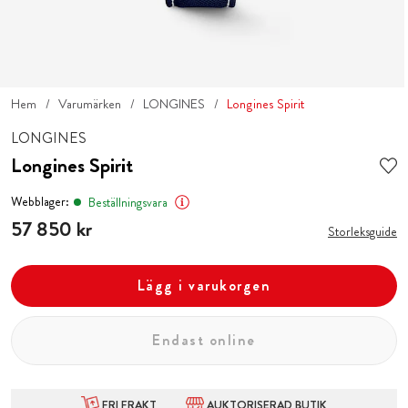
Hem
Varumärken
LONGINES
Longines Spirit
LONGINES
Longines Spirit
Webblager:
Beställningsvara
Pris
57 850 kr
:
57 850 kr
Storleksguide
Lägg i varukorgen
Endast online
FRI FRAKT
AUKTORISERAD BUTIK