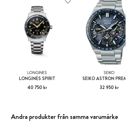
LONGINES
SEIKO
LONGINES SPIRIT
SEIKO ASTRON PREM
Pris
40 750 kr
:
40 750 kr
Pris
32 950 kr
:
32 950 kr
Andra produkter från samma varumärke