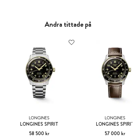
Andra tittade på
LONGINES
LONGINES
LONGINES SPIRIT
LONGINES SPIRIT
Pris
58 500 kr
:
58 500 kr
Pris
57 000 kr
:
57 000 kr