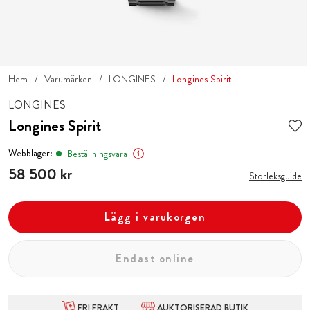
Hem
Varumärken
LONGINES
Longines Spirit
LONGINES
Longines Spirit
Webblager:
Beställningsvara
Pris
58 500 kr
:
58 500 kr
Storleksguide
Lägg i varukorgen
Endast online
FRI FRAKT
AUKTORISERAD BUTIK