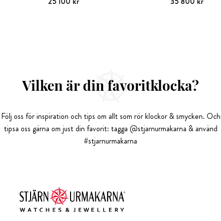
Pris
25 100 kr
:
25 100 kr
Pris
35 800 kr
:
35 800 kr
Vilken är din favoritklocka?
Följ oss för inspiration och tips om allt som rör klockor & smycken. Och
tipsa oss gärna om just din favorit: tagga @stjarnurmakarna & använd
#stjarnurmakarna