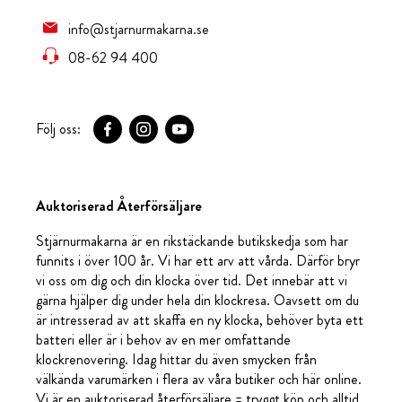
info@stjarnurmakarna.se
08-62 94 400
Följ oss:
Auktoriserad Återförsäljare
Stjärnurmakarna är en rikstäckande butikskedja som har
funnits i över 100 år. Vi har ett arv att vårda. Därför bryr
vi oss om dig och din klocka över tid. Det innebär att vi
gärna hjälper dig under hela din klockresa. Oavsett om du
är intresserad av att skaffa en ny klocka, behöver byta ett
batteri eller är i behov av en mer omfattande
klockrenovering. Idag hittar du även smycken från
välkända varumärken i flera av våra butiker och här online.
Vi är en auktoriserad återförsäljare = tryggt köp och alltid