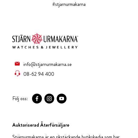
#stjarnurmakarna
info@stjarnurmakarna.se
08-62 94 400
Följ oss:
Auktoriserad Återförsäljare
Stjärnurmakarna är en rikstäckande butikskedja som har