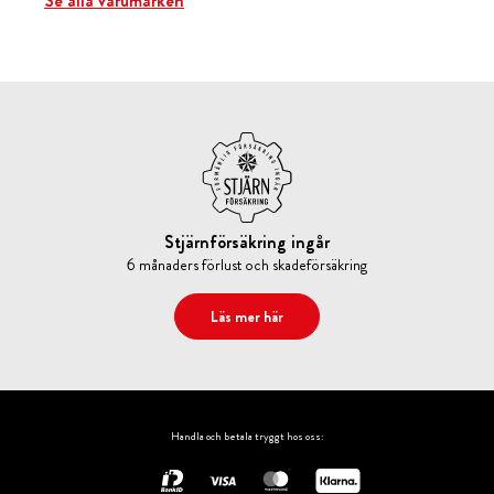
Se alla varumärken
Stjärnförsäkring ingår
6 månaders förlust och skadeförsäkring
Läs mer här
Handla och betala tryggt hos oss: