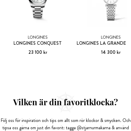
LONGINES
LONGINES
LONGINES CONQUEST
Pris
23 100 kr
:
23 100 kr
Pris
14 300 kr
:
14 300 kr
Vilken är din favoritklocka?
Följ oss för inspiration och tips om allt som rör klockor & smycken. Och
tipsa oss gärna om just din favorit: tagga @stjarnurmakarna & använd