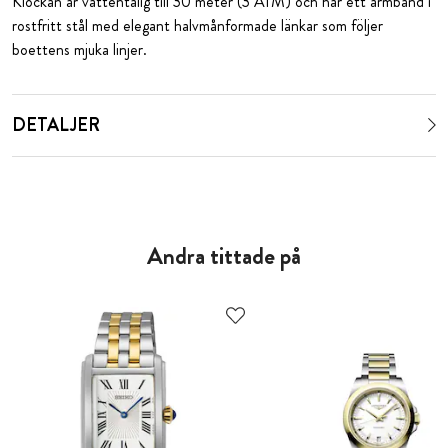
Klockan är vattentålig till 30 meter (3 ATM) och har ett armband i
rostfritt stål med elegant halvmånformade länkar som följer
boettens mjuka linjer.
DETALJER
Andra tittade på