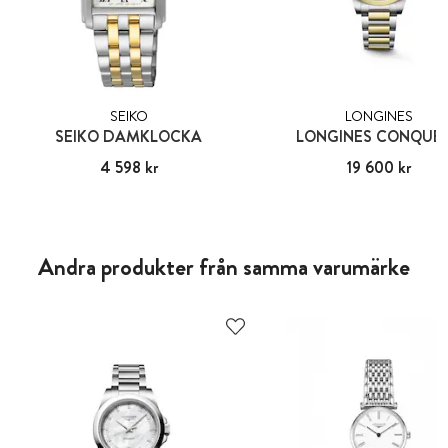
SEIKO
LONGINES
SEIKO DAMKLOCKA
LONGINES CONQUE
Pris
4 598 kr
:
4 598 kr
Pris
19 600 kr
:
19 600 kr
Andra produkter från samma varumärke