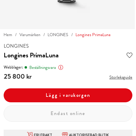
Hem
Varumärken
LONGINES
Longines PrimaLuna
LONGINES
Longines PrimaLuna
Webblager:
Beställningsvara
Pris
25 800 kr
:
25 800 kr
Storleksguide
Lägg i varukorgen
Endast online
FRI FRAKT
AUKTORISERAD BUTIK