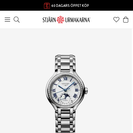
FRI FRAKT ÖVER 1000 KR
60 DAGARS ÖPPET KÖP