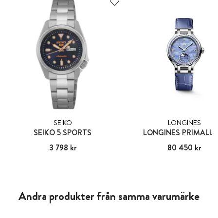
SEIKO
LONGINES
SEIKO 5 SPORTS
LONGINES PRIMALU
Pris
3 798 kr
:
3 798 kr
Pris
80 450 kr
:
80 450 kr
Andra produkter från samma varumärke