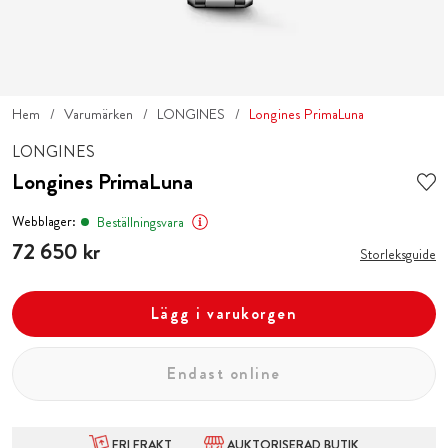
Hem
Varumärken
LONGINES
Longines PrimaLuna
LONGINES
Longines PrimaLuna
Webblager:
Beställningsvara
Pris
72 650 kr
:
72 650 kr
Storleksguide
Lägg i varukorgen
Endast online
FRI FRAKT
AUKTORISERAD BUTIK