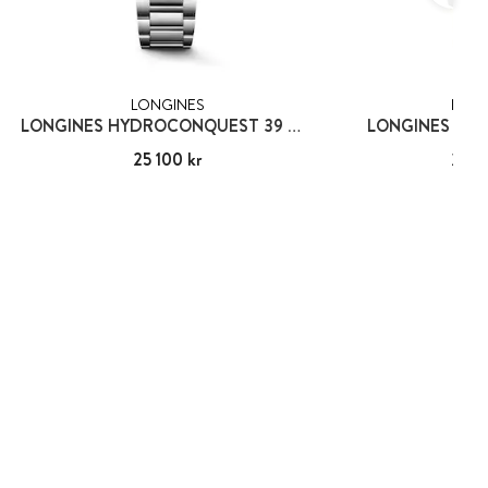
LONGINES
LONG
LONGINES HYDROCONQUEST 39 MM
LONGINES FLA
Pris
25 100 kr
:
25 100 kr
Pris
23 2
:
23