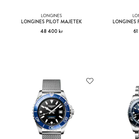
LONGINES
LO
LONGINES PILOT MAJETEK
LONGINES 
Pris
48 400 kr
:
48 400 kr
Pris
61
: