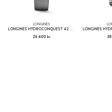
LONGINES
LO
LONGINES HYDROCONQUEST 42 MM
LONGINES HY
Pris
26 400 kr
:
26 400 kr
Pris
38
: