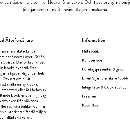
tion och tips om allt som rör klockor & smycken. Och tipsa oss gärna om ju
@stjarnurmakarna & använd #stjarnurmakarna
ad Återförsäljare
Information
rna är en rikstäckande
Hitta butik
om har funnits i över 100 år.
Kundservice
 att vårda. Därför bryr vi oss
in klocka över tid. Det
Företagspresenter & gåvor
i gärna hjälper dig under hela
Bli en Stjärnurmakare / Jobb
a. Oavsett om du är
v att skaffa en ny klocka,
Integritets- & Cookiepolicy
ett batteri eller är i behov av
tande klockrenovering. Idag
Pressrum
en smycken från välkända
Köpvillkor
flera av våra butiker och här
 en auktoriserad återförsäljare
och alltid äkta varor.