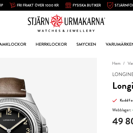
ÖP
FRI FRAKT ÖVER 1000 KR
FYSISKA BUTIKER
STJÄRNFÖ
AMKLOCKOR
HERRKLOCKOR
SMYCKEN
VARUMÄRKE
Hem
Va
LONGIN
Longi
Kuddfo
Webblager:
Pris
:
49 8
49 8