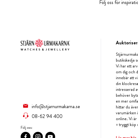
Följ oss för inspira
Auktoriser
Stjärnurmaka
butikskedja s
Vi har ett arv
om dig och d
innebär att v
din klockres
intresserad a
behöver byta 
en mer omfat
info@stjarnurmakarna.se
hittar du äv
varumärken i 
08-62 94 400
online. Vi är
= tryggt köp 
Följ oss:
Läs mer här