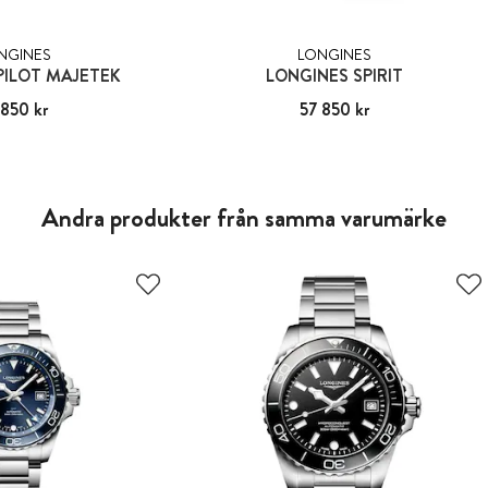
NGINES
LONGINES
PILOT MAJETEK
LONGINES SPIRIT
 850 kr
61 850 kr
Pris
57 850 kr
:
57 850 kr
Andra produkter från samma varumärke