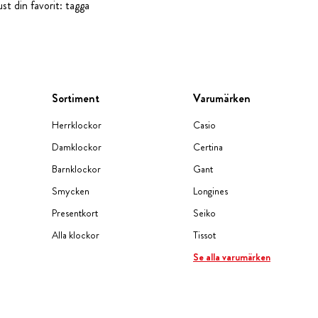
st din favorit: tagga
Sortiment
Varumärken
Herrklockor
Casio
Damklockor
Certina
Barnklockor
Gant
Smycken
Longines
Presentkort
Seiko
Alla klockor
Tissot
Se alla varumärken