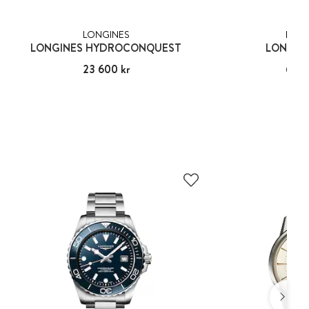
LONGINES
LONG
LONGINES HYDROCONQUEST
LONGINE
Pris
23 600 kr
:
23 600 kr
Pris
67 4
:
67