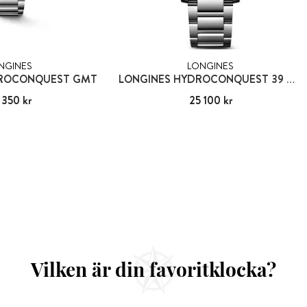
NGINES
LONGINES
DROCONQUEST GMT
LONGINES HYDROCONQUEST 39 MM
 350 kr
38 350 kr
Pris
25 100 kr
:
25 100 kr
Vilken är din favoritklocka?