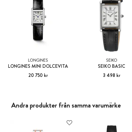
LONGINES
SEIKO
LONGINES MINI DOLCEVITA
SEIKO BASIC
Pris
20 750 kr
:
20 750 kr
Pris
3 498 kr
:
3 498 kr
Andra produkter från samma varumärke