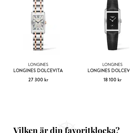
LONGINES
LONGINES
LONGINES DOLCEVITA
LONGINES DOLCEVI
Pris
27 300 kr
:
27 300 kr
Pris
18 100 kr
:
18 100 kr
Vilken är din favoritklocka?