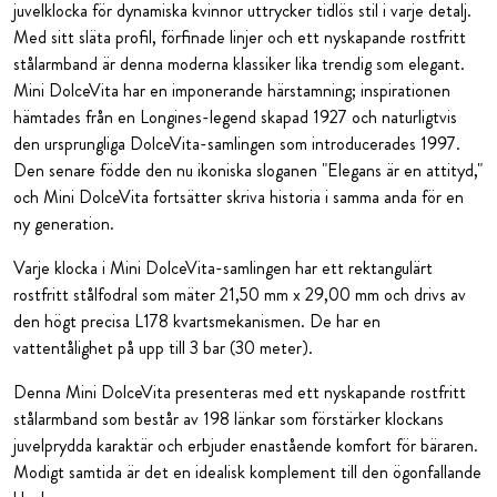
juvelklocka för dynamiska kvinnor uttrycker tidlös stil i varje detalj.
Med sitt släta profil, förfinade linjer och ett nyskapande rostfritt
stålarmband är denna moderna klassiker lika trendig som elegant.
Mini DolceVita har en imponerande härstamning; inspirationen
hämtades från en Longines-legend skapad 1927 och naturligtvis
den ursprungliga DolceVita-samlingen som introducerades 1997.
Den senare födde den nu ikoniska sloganen "Elegans är en attityd,"
och Mini DolceVita fortsätter skriva historia i samma anda för en
ny generation.
Varje klocka i Mini DolceVita-samlingen har ett rektangulärt
rostfritt stålfodral som mäter 21,50 mm x 29,00 mm och drivs av
den högt precisa L178 kvartsmekanismen. De har en
vattentålighet på upp till 3 bar (30 meter).
Denna Mini DolceVita presenteras med ett nyskapande rostfritt
stålarmband som består av 198 länkar som förstärker klockans
juvelprydda karaktär och erbjuder enastående komfort för bäraren.
Modigt samtida är det en idealisk komplement till den ögonfallande