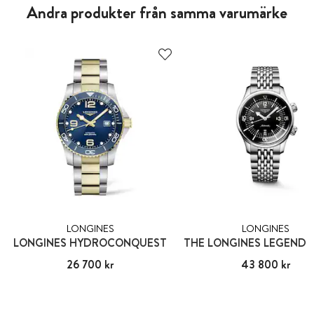
Andra produkter från samma varumärke
LONGINES
LONGINES
LONGINES HYDROCONQUEST
Pris
26 700 kr
:
26 700 kr
Pris
43 800 kr
:
43 800 kr