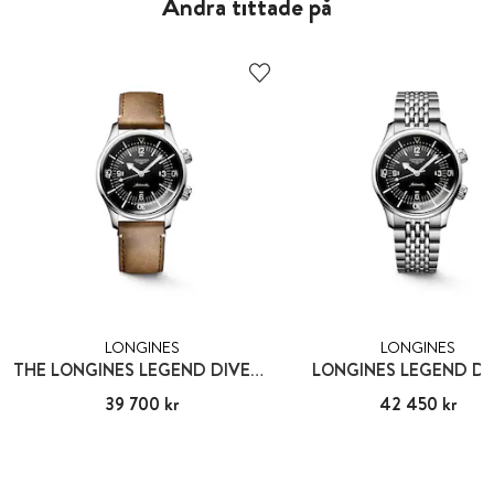
Andra tittade på
LONGINES
LONGINES
THE LONGINES LEGEND DIVER WATCH
LONGINES LEGEND DI
Pris
39 700 kr
:
39 700 kr
Pris
42 450 kr
:
42 450 kr