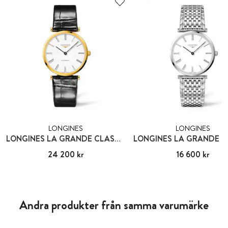
LONGINES
LONGINES
LONGINES LA GRANDE CLASSIQUE
Pris
24 200 kr
:
24 200 kr
Pris
16 600 kr
:
16 600 kr
Andra produkter från samma varumärke