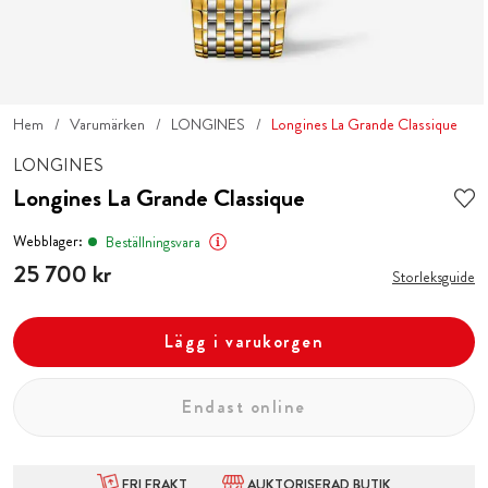
Hem
Varumärken
LONGINES
Longines La Grande Classique
LONGINES
Longines La Grande Classique
Webblager:
Beställningsvara
Pris
25 700 kr
:
25 700 kr
Storleksguide
Lägg i varukorgen
Endast online
FRI FRAKT
AUKTORISERAD BUTIK