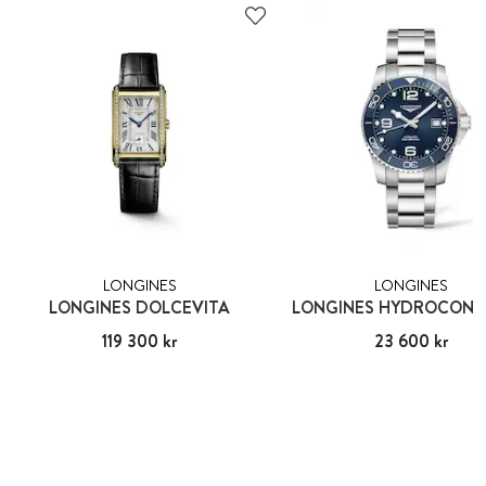
LONGINES
LONGINES
LONGINES DOLCEVITA
LONGINES HYDROCON
Pris
119 300 kr
:
119 300 kr
Pris
23 600 kr
:
23 600 kr