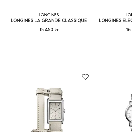
LONGINES
LO
LONGINES LA GRANDE CLASSIQUE
LONGINES ELE
Pris
15 450 kr
:
15 450 kr
Pris
16
: