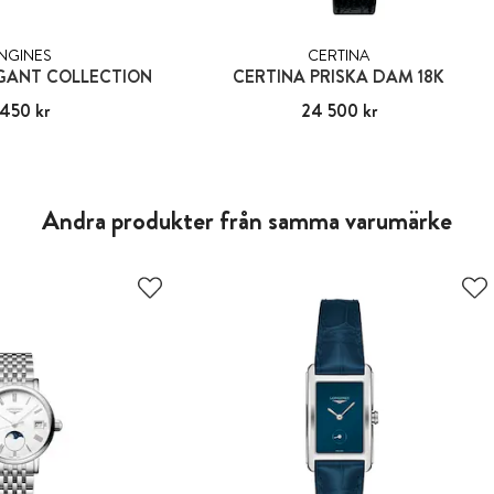
NGINES
CERTINA
GANT COLLECTION
CERTINA PRISKA DAM 18K
 450 kr
16 450 kr
Pris
24 500 kr
:
24 500 kr
Andra produkter från samma varumärke