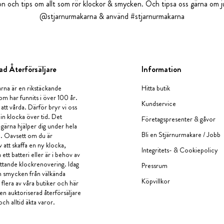
tion och tips om allt som rör klockor & smycken. Och tipsa oss gärna om ju
@stjarnurmakarna & använd #stjarnurmakarna
ad Återförsäljare
Information
rna är en rikstäckande
Hitta butik
om har funnits i över 100 år.
Kundservice
 att vårda. Därför bryr vi oss
in klocka över tid. Det
Företagspresenter & gåvor
i gärna hjälper dig under hela
Bli en Stjärnurmakare / Jobb
a. Oavsett om du är
v att skaffa en ny klocka,
Integritets- & Cookiepolicy
ett batteri eller är i behov av
tande klockrenovering. Idag
Pressrum
en smycken från välkända
Köpvillkor
flera av våra butiker och här
 en auktoriserad återförsäljare
och alltid äkta varor.