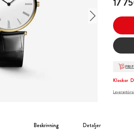
17 75
FRI 
Klockor
D
Leverantörs
Beskrivning
Detaljer