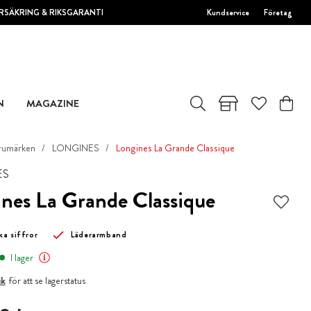
RSÄKRING & RIKSGARANTI
Kundservice
Företag
N
MAGAZINE
rumärken
LONGINES
Longines La Grande Classique
ES
nes La Grande Classique
a siffror
Läderarmband
I lager
ik
för att se lagerstatus
0 kr