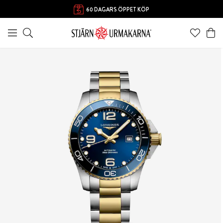
FRI FRAKT ÖVER 1000 KR
60 DAGARS ÖPPET KÖP