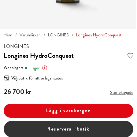
Hem
Varumärken
LONGINES
Longines HydroConquest
LONGINES
Longines HydroConquest
Webblager:
I lager
Välj butik
för att se lagerstatus
Pris
26 700 kr
:
26 700 kr
Storleksguide
Lägg i varukorgen
Reservera i butik