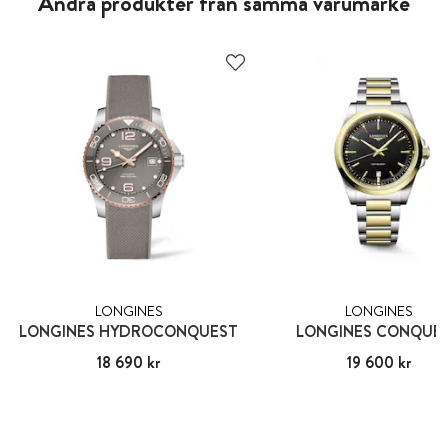
Andra produkter från samma varumärke
LONGINES
LONGINES
LONGINES HYDROCONQUEST
LONGINES CONQUE
Pris
18 690 kr
:
18 690 kr
Pris
19 600 kr
:
19 600 kr