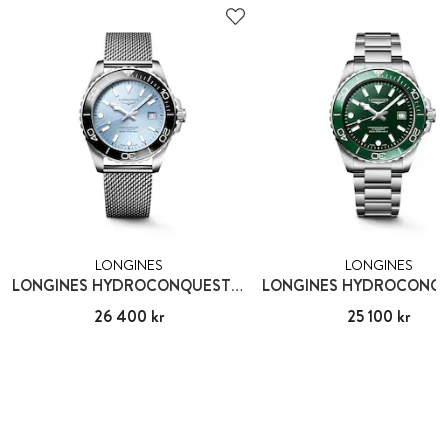
LONGINES
LONGINES
LONGINES HYDROCONQUEST 42 MM
Pris
26 400 kr
:
26 400 kr
Pris
25 100 kr
:
25 100 kr