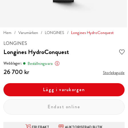
Hem
Varumärken
LONGINES
Longines HydroConquest
LONGINES
Longines HydroConquest
Webblager:
Beställningsvara
Pris
26 700 kr
:
26 700 kr
Storleksguide
Lägg i varukorgen
Endast online
FRI FRAKT
AUKTORISERAD BUTIK