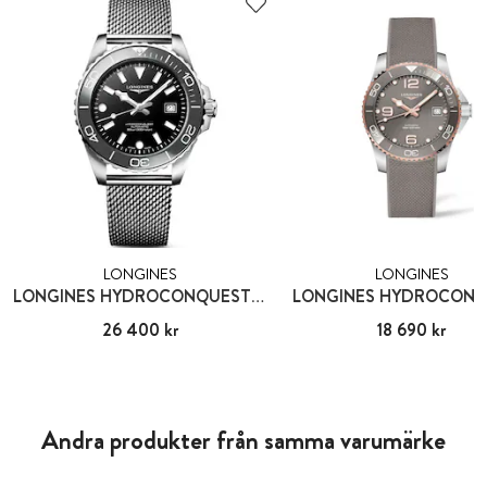
LONGINES
LONGINES
LONGINES HYDROCONQUEST 42 MM
LONGINES HYDROCON
Pris
26 400 kr
:
26 400 kr
Pris
18 690 kr
:
18 690 kr
Andra produkter från samma varumärke