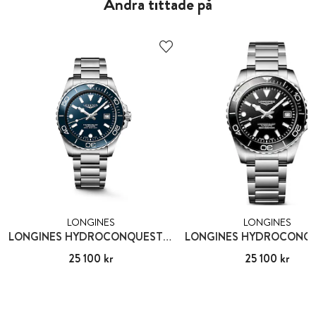
Andra tittade på
LONGINES
LONGINES
LONGINES HYDROCONQUEST 39 MM
Pris
25 100 kr
:
25 100 kr
Pris
25 100 kr
:
25 100 kr