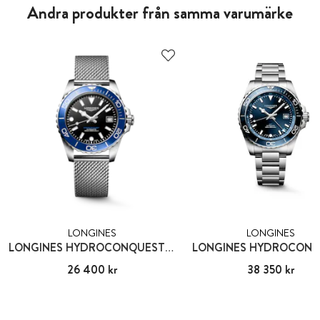
Andra produkter från samma varumärke
LONGINES
LONGINES
LONGINES HYDROCONQUEST 39 MM
LONGINES HYDROCON
Pris
26 400 kr
:
26 400 kr
Pris
38 350 kr
:
38 350 kr