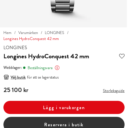
Hem
Varumärken
LONGINES
Longines HydroConquest 42 mm
LONGINES
Longines HydroConquest 42 mm
Webblager:
Beställningsvara
Välj butik
för att se lagerstatus
Pris
25 100 kr
:
25 100 kr
Storleksguide
Lägg i varukorgen
Reservera i butik