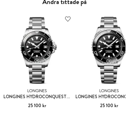
Andra tittade på
LONGINES
LONGINES
LONGINES HYDROCONQUEST 39 MM
Pris
25 100 kr
:
25 100 kr
Pris
25 100 kr
:
25 100 kr