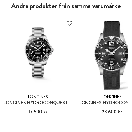
Andra produkter från samma varumärke
LONGINES
LONGINES
LONGINES HYDROCONQUEST QUARTZ
LONGINES HYDROCON
Pris
17 600 kr
:
17 600 kr
Pris
23 600 kr
:
23 600 kr