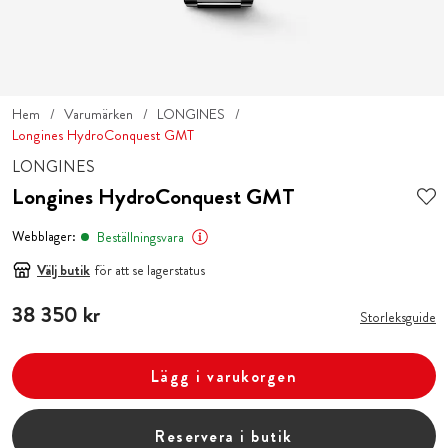
Hem
Varumärken
LONGINES
Longines HydroConquest GMT
LONGINES
Longines HydroConquest GMT
Webblager:
Beställningsvara
Välj butik
för att se lagerstatus
Pris
38 350 kr
:
38 350 kr
Storleksguide
Lägg i varukorgen
Reservera i butik