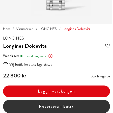
Hem
Varumärken
LONGINES
Longines Dolcevita
LONGINES
Longines Dolcevita
Webblager:
Beställningsvara
Välj butik
för att se lagerstatus
Pris
22 800 kr
:
22 800 kr
Storleksguide
Lägg i varukorgen
Reservera i butik