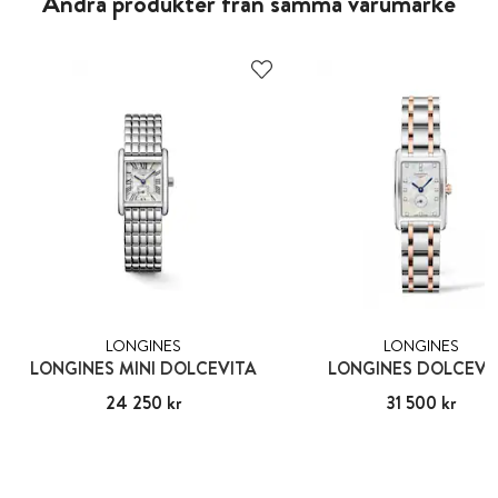
Andra produkter från samma varumärke
LONGINES
LONGINES
LONGINES MINI DOLCEVITA
LONGINES DOLCEVI
Pris
24 250 kr
:
24 250 kr
Pris
31 500 kr
:
31 500 kr