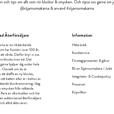
tion och tips om allt som rör klockor & smycken. Och tipsa oss gärna om ju
@stjarnurmakarna & använd #stjarnurmakarna
ad Återförsäljare
Information
rna är en rikstäckande
Hitta butik
om har funnits i över 100 år.
Kundservice
 att vårda. Därför bryr vi oss
in klocka över tid. Det
Företagspresenter & gåvor
i gärna hjälper dig under hela
Bli en Stjärnurmakare / Jobb
a. Oavsett om du är
v att skaffa en ny klocka,
Integritets- & Cookiepolicy
ett batteri eller är i behov av
tande klockrenovering. Idag
Pressrum
en smycken från välkända
Köpvillkor
flera av våra butiker och här
 en auktoriserad återförsäljare
och alltid äkta varor.