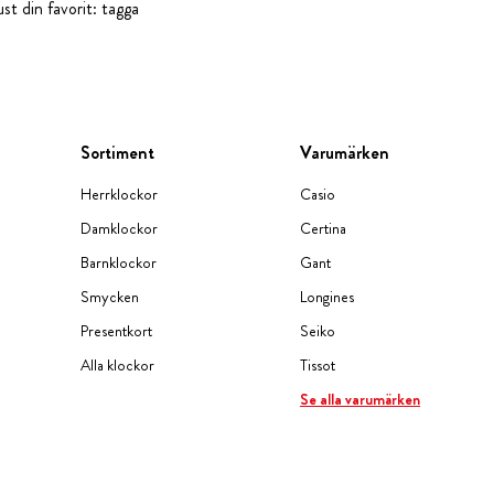
st din favorit: tagga
Sortiment
Varumärken
Herrklockor
Casio
Damklockor
Certina
Barnklockor
Gant
Smycken
Longines
Presentkort
Seiko
Alla klockor
Tissot
Se alla varumärken