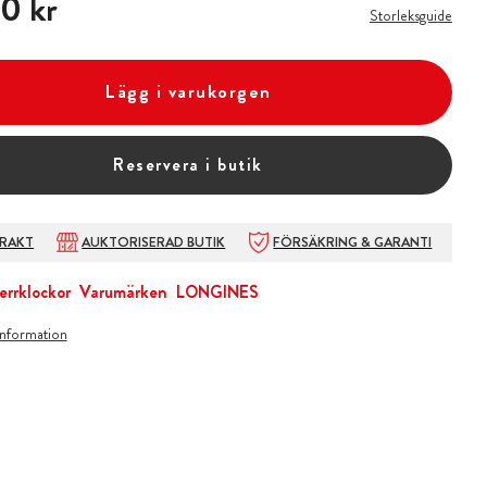
0 kr
Storleksguide
Lägg i varukorgen
Reservera i butik
FRAKT
AUKTORISERAD BUTIK
FÖRSÄKRING & GARANTI
errklockor
Varumärken
LONGINES
information