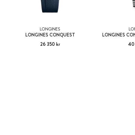
LONGINES
LO
LONGINES CONQUEST
LONGINES CO
Pris
26 350 kr
:
26 350 kr
Pris
40
: