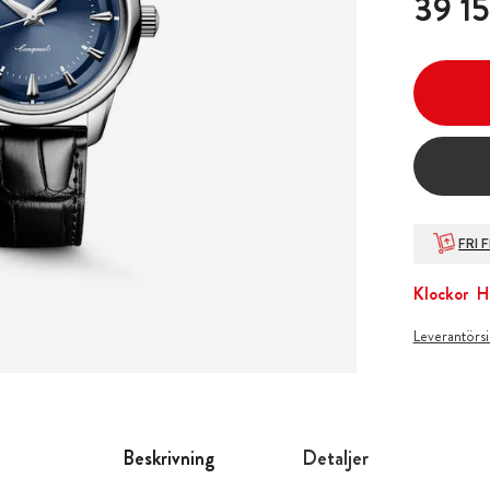
39 15
FRI 
Klockor
H
Leverantörs
Beskrivning
Detaljer