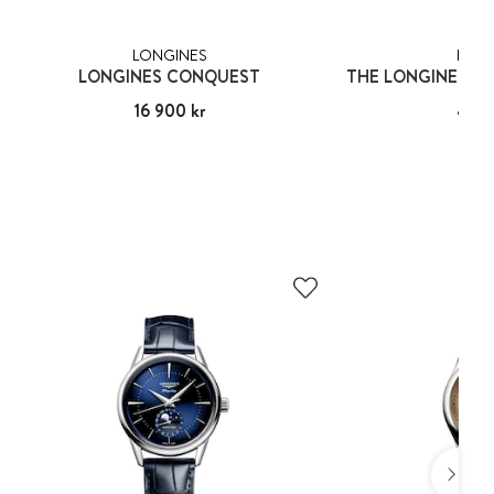
LONGINES
LONG
LONGINES CONQUEST
Pris
16 900 kr
:
16 900 kr
Pris
45 2
:
45