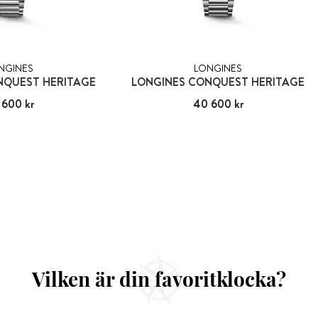
NGINES
LONGINES
NQUEST HERITAGE
LONGINES CONQUEST HERITAGE
 600 kr
40 600 kr
Pris
40 600 kr
:
40 600 kr
Vilken är din favoritklocka?