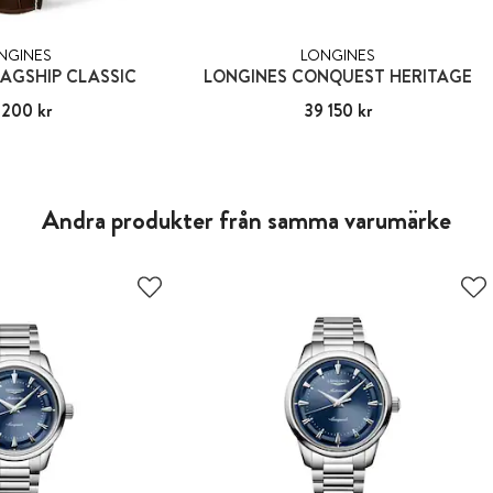
NGINES
LONGINES
AGSHIP CLASSIC
LONGINES CONQUEST HERITAGE
 200 kr
23 200 kr
Pris
39 150 kr
:
39 150 kr
Andra produkter från samma varumärke