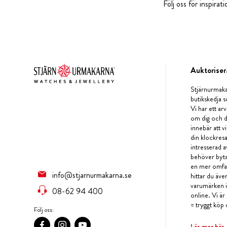
Följ oss för inspira
Auktoriser
Stjärnurmaka
butikskedja s
Vi har ett arv
om dig och d
innebär att v
din klockres
intresserad a
behöver byta 
en mer omfat
info@stjarnurmakarna.se
hittar du äv
varumärken i 
08-62 94 400
online. Vi är
= tryggt köp 
Följ oss:
Läs mer här