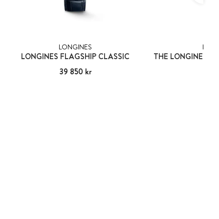
LONGINES
LONG
LONGINES FLAGSHIP CLASSIC
Pris
39 850 kr
:
39 850 kr
Pris
31 4
:
31