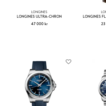
LONGINES
LO
LONGINES ULTRA-CHRON
LONGINES FL
Pris
47 000 kr
:
47 000 kr
Pris
23
: