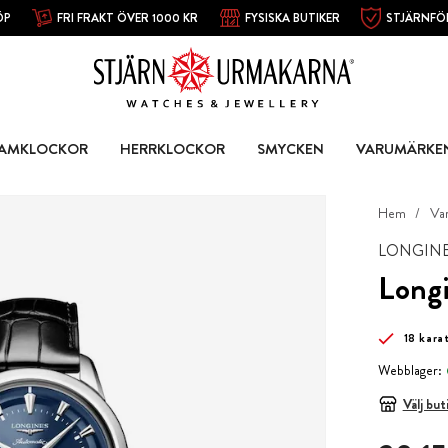
ÖP
FRI FRAKT ÖVER 1000 KR
FYSISKA BUTIKER
STJÄRNFÖ
AMKLOCKOR
HERRKLOCKOR
SMYCKEN
VARUMÄRKE
Hem
Va
LONGIN
Longi
18 kara
Webblager:
Välj but
Pris
:
39 15