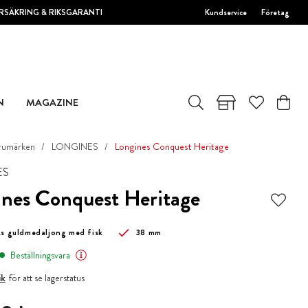
RSÄKRING & RIKSGARANTI
Kundservice
Företag
N
MAGAZINE
rumärken
LONGINES
Longines Conquest Heritage
ES
nes Conquest Heritage
ts guldmedaljong med fisk
38 mm
Beställningsvara
ik
för att se lagerstatus
0 kr