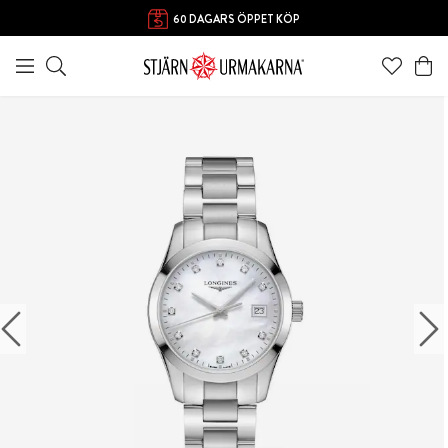
FRI FRAKT ÖVER 1000 KR
60 DAGARS ÖPPET KÖP