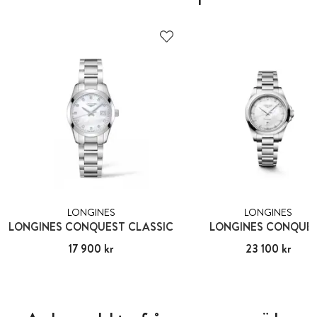
LONGINES
LONGINES
LONGINES CONQUEST CLASSIC
LONGINES CONQUE
Pris
17 900 kr
:
17 900 kr
Pris
23 100 kr
:
23 100 kr