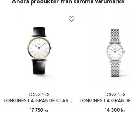
Andra produkter från samma varumärke
LONGINES
LONGINES
LONGINES LA GRANDE CLASSIQUE
Pris
17 750 kr
:
17 750 kr
Pris
14 300 kr
:
14 300 kr