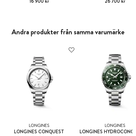
Pris
16 900 kr
:
16 900 kr
Pris
26 700 kr
:
26 700 kr
Andra produkter från samma varumärke
LONGINES
LONGINES
LONGINES CONQUEST