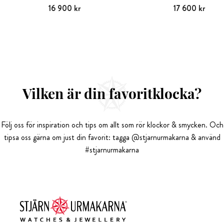
Pris
16 900 kr
:
16 900 kr
Pris
17 600 kr
:
17 600 kr
Vilken är din favoritklocka?
Följ oss för inspiration och tips om allt som rör klockor & smycken. Och
tipsa oss gärna om just din favorit: tagga @stjarnurmakarna & använd
#stjarnurmakarna