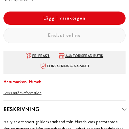
Lägg i varukorgen
Endast online
FRI FRAKT
AUKTORISERAD BUTIK
FÖRSÄKRING & GARANTI
Varumärken
Hirsch
Leverantörsinformation
BESKRIVNING
Rally är ett sportigt klockarmband från Hirsch vars perforerade
design inspirerats från racinghandskar. Lädret är noga handplockat