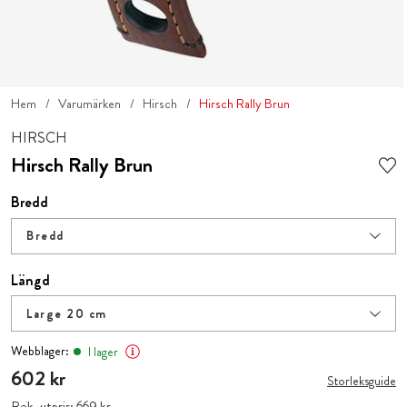
Hem
Varumärken
Hirsch
Hirsch Rally Brun
HIRSCH
Hirsch Rally Brun
Bredd
Bredd
Längd
Large 20 cm
Webblager:
I lager
Pris
602 kr
:
602 kr
Storleksguide
Rek. utpris:
Pris
669 kr
:
669 kr