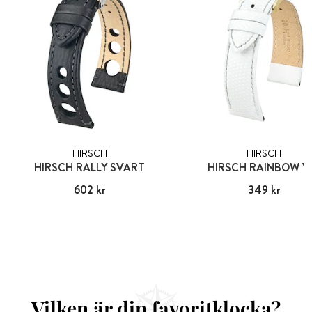
HIRSCH
HIRSCH
HIRSCH RALLY SVART
HIRSCH RAINBOW V
Pris
602 kr
:
602 kr
Pris
349 kr
:
349 kr
Vilken är din favoritklocka?