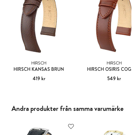
HIRSCH
HIRSCH
HIRSCH KANSAS BRUN
HIRSCH OSIRIS COG
Pris
419 kr
:
419 kr
Pris
549 kr
:
549 kr
Andra produkter från samma varumärke