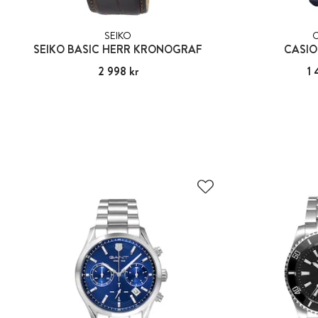
SEIKO
SEIKO BASIC HERR KRONOGRAF
CASIO
Pris
2 998 kr
:
2 998 kr
Pris
1 