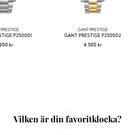
 PRESTIGE
GANT PRESTIGE
TIGE P250001
GANT PRESTIGE P250002
200 kr
4 200 kr
Pris
4 500 kr
:
4 500 kr
Vilken är din favoritklocka?