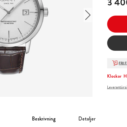
3 40
FRI 
Klockor
H
Leverantörs
Beskrivning
Detaljer