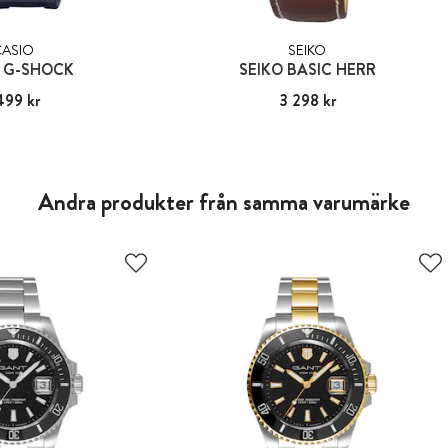
CASIO
SEIKO
 G-SHOCK
SEIKO BASIC HERR
499 kr
:
1 499 kr
Pris
3 298 kr
:
3 298 kr
Andra produkter från samma varumärke