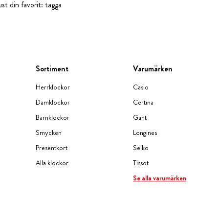
st din favorit: tagga
Sortiment
Varumärken
Herrklockor
Casio
Damklockor
Certina
Barnklockor
Gant
Smycken
Longines
Presentkort
Seiko
Alla klockor
Tissot
Se alla varumärken