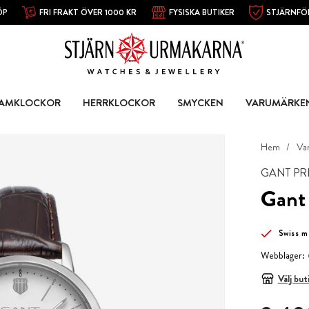
ÖP
FRI FRAKT ÖVER 1000 KR
FYSISKA BUTIKER
STJÄRNFÖ
AMKLOCKOR
HERRKLOCKOR
SMYCKEN
VARUMÄRKE
Hem
Va
GANT PR
Gant
Swiss 
Webblager:
Välj but
Pris
:
3 40