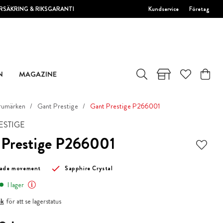
RSÄKRING & RIKSGARANTI
Kundservice
Företag
N
MAGAZINE
rumärken
Gant Prestige
Gant Prestige P266001
ESTIGE
 Prestige P266001
made movement
Sapphire Crystal
I lager
ik
för att se lagerstatus
0 kr