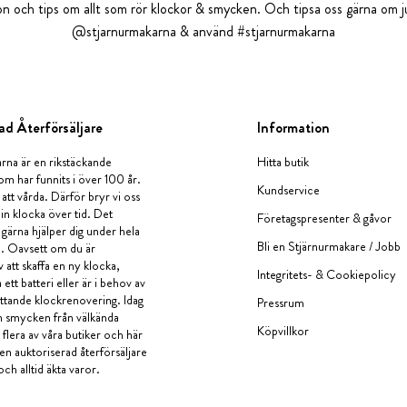
tion och tips om allt som rör klockor & smycken. Och tipsa oss gärna om ju
@stjarnurmakarna & använd #stjarnurmakarna
ad Återförsäljare
Information
rna är en rikstäckande
Hitta butik
om har funnits i över 100 år.
Kundservice
 att vårda. Därför bryr vi oss
in klocka över tid. Det
Företagspresenter & gåvor
i gärna hjälper dig under hela
Bli en Stjärnurmakare / Jobb
a. Oavsett om du är
v att skaffa en ny klocka,
Integritets- & Cookiepolicy
ett batteri eller är i behov av
tande klockrenovering. Idag
Pressrum
en smycken från välkända
Köpvillkor
flera av våra butiker och här
 en auktoriserad återförsäljare
och alltid äkta varor.