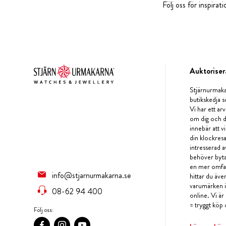
Följ oss för inspira
Auktoriser
Stjärnurmaka
butikskedja s
Vi har ett arv
om dig och d
innebär att v
din klockres
intresserad a
behöver byta 
en mer omfat
info@stjarnurmakarna.se
hittar du äv
varumärken i 
08-62 94 400
online. Vi är
= tryggt köp 
Följ oss: