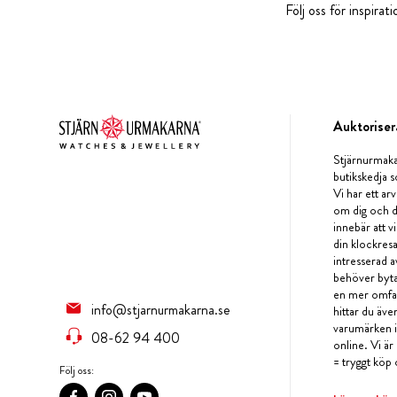
Följ oss för inspira
Auktoriser
Stjärnurmaka
butikskedja s
Vi har ett arv
om dig och d
innebär att v
din klockres
intresserad a
behöver byta 
en mer omfat
info@stjarnurmakarna.se
hittar du äv
varumärken i 
08-62 94 400
online. Vi är
= tryggt köp 
Följ oss: