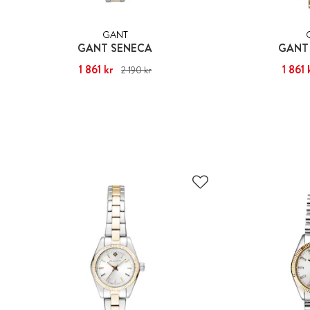
GANT
GANT SENECA
GANT
Nuvarande pris
1 861 kr
:
1 861 kr
Tidigare pris
:
Nuvarande pris
1 861 
:
2 190 kr
2 190 kr
2 