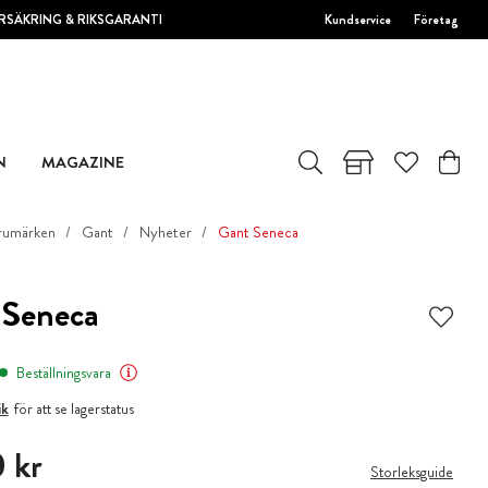
RSÄKRING & RIKSGARANTI
Kundservice
Företag
N
MAGAZINE
rumärken
Gant
Nyheter
Gant Seneca
 Seneca
Beställningsvara
ik
för att se lagerstatus
 kr
 kr
Storleksguide