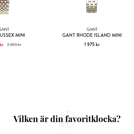
GANT
GANT
USSEX MINI
GANT RHODE ISLAND MINI
kr
2 286 kr
Tidigare pris
:
Pris
1 975 kr
:
1 975 kr
2 690 kr
690 kr
Vilken är din favoritklocka?