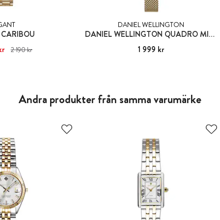
GANT
DANIEL WELLINGTON
 CARIBOU
DANIEL WELLINGTON QUADRO MINI EVERGOLD
kr
1 861 kr
Tidigare pris
:
Pris
1 999 kr
:
1 999 kr
2 190 kr
190 kr
Andra produkter från samma varumärke