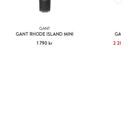
GANT
GA
GANT RHODE ISLAND MINI
GANT 
Pris
1 790 kr
:
1 790 kr
Nuvarande pris
2 286 kr
:
2 
2 4