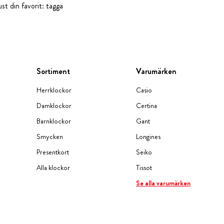
st din favorit: tagga
Sortiment
Varumärken
Herrklockor
Casio
Damklockor
Certina
Barnklockor
Gant
Smycken
Longines
Presentkort
Seiko
Alla klockor
Tissot
Se alla varumärken