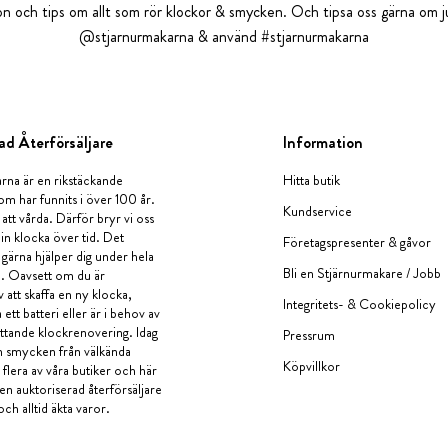
tion och tips om allt som rör klockor & smycken. Och tipsa oss gärna om ju
@stjarnurmakarna & använd #stjarnurmakarna
ad Återförsäljare
Information
rna är en rikstäckande
Hitta butik
om har funnits i över 100 år.
Kundservice
 att vårda. Därför bryr vi oss
in klocka över tid. Det
Företagspresenter & gåvor
i gärna hjälper dig under hela
Bli en Stjärnurmakare / Jobb
a. Oavsett om du är
v att skaffa en ny klocka,
Integritets- & Cookiepolicy
ett batteri eller är i behov av
tande klockrenovering. Idag
Pressrum
en smycken från välkända
Köpvillkor
flera av våra butiker och här
 en auktoriserad återförsäljare
och alltid äkta varor.