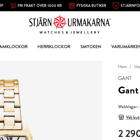
ÖP
FRI FRAKT ÖVER 1000 KR
FYSISKA BUTIKER
STJÄRNFÖ
AMKLOCKOR
HERRKLOCKOR
SMYCKEN
VARUMÄRKE
Hem
Va
GANT
Gant
Webblager:
Välj but
Pris
:
2 290
2 290