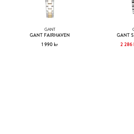
GANT
GANT FAIRHAVEN
GANT S
Pris
1 990 kr
:
1 990 kr
Nuvarande pris
2 286 
:
2 