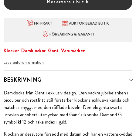
Reservera i butik
FRI FRAKT
AUKTORISERAD BUTIK
FÖRSÄKRING & GARANTI
Klockor
Damklockor
Gant
Varumärken
Leverantörsinformation
BESKRIVNING
Damklocka från Gant i exklusiv design. Den vackra jubiléelänken i
bicoulour och rostfritt stål förstärker klockans exklusiva känsla och
matchas snyggt med den räfflade
bezeln. Den eleganta svarta
urtavlan är sobert utsmyckad med Gant’s ikoniska Diamond G-
symbol kl 12 och raka index i guld.
Klockan är dessutom försedd med datum och har en vattenskyddad