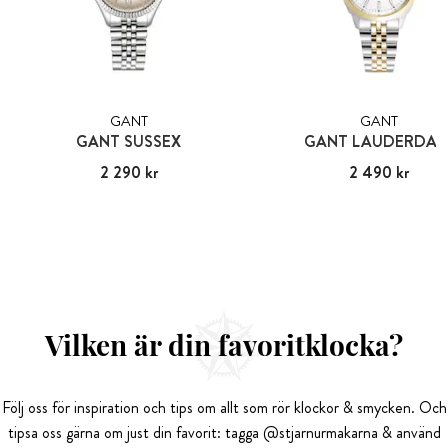
GANT
GANT
GANT SUSSEX
GANT LAUDERDAL
Pris
2 290 kr
:
2 290 kr
Pris
2 490 kr
:
2 490 kr
Vilken är din favoritklocka?
Följ oss för inspiration och tips om allt som rör klockor & smycken. Och
tipsa oss gärna om just din favorit: tagga @stjarnurmakarna & använd