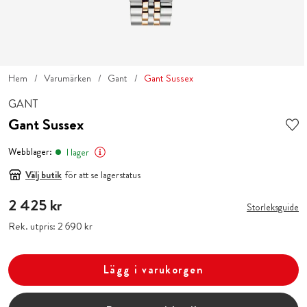
Hem
Varumärken
Gant
Gant Sussex
GANT
Gant Sussex
Webblager:
I lager
Välj butik
för att se lagerstatus
Pris
2 425 kr
:
2 425 kr
Storleksguide
Rek. utpris:
Pris
2 690 kr
:
2 690 kr
Lägg i varukorgen