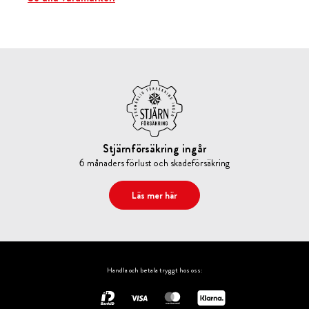
Stjärnförsäkring ingår
6 månaders förlust och skadeförsäkring
Läs mer här
Handla och betala tryggt hos oss: