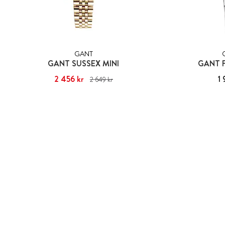
GANT
GANT SUSSEX MINI
GANT 
Nuvarande pris
2 456 kr
:
2 456 kr
Tidigare pris
:
Pris
1 
2 649 kr
2 649 kr