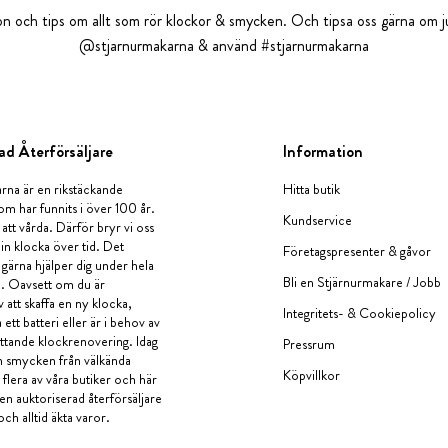
tion och tips om allt som rör klockor & smycken. Och tipsa oss gärna om ju
@stjarnurmakarna & använd #stjarnurmakarna
ad Återförsäljare
Information
rna är en rikstäckande
Hitta butik
om har funnits i över 100 år.
Kundservice
 att vårda. Därför bryr vi oss
in klocka över tid. Det
Företagspresenter & gåvor
i gärna hjälper dig under hela
Bli en Stjärnurmakare / Jobb
a. Oavsett om du är
v att skaffa en ny klocka,
Integritets- & Cookiepolicy
ett batteri eller är i behov av
tande klockrenovering. Idag
Pressrum
en smycken från välkända
Köpvillkor
flera av våra butiker och här
 en auktoriserad återförsäljare
och alltid äkta varor.