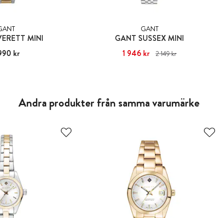
GANT
GANT
ERETT MINI
GANT SUSSEX MINI
990 kr
:
1 990 kr
Nuvarande pris
1 946 kr
:
1 946 kr
Tidigare pris
:
2 149 kr
2 149 kr
Andra produkter från samma varumärke