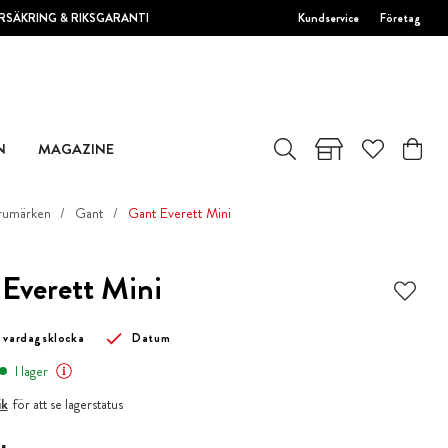
RSÄKRING & RIKSGARANTI
Kundservice
Företag
N
MAGAZINE
rumärken
Gant
Gant Everett Mini
Everett Mini
 vardagsklocka
Datum
I lager
ik
för att se lagerstatus
kr