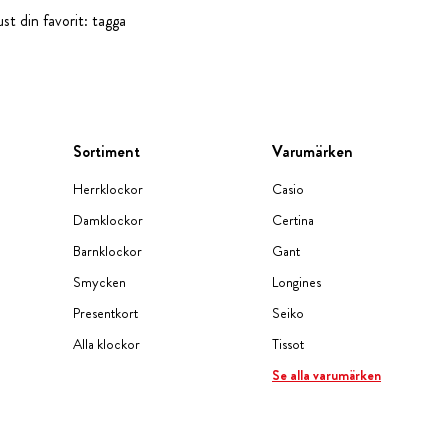
st din favorit: tagga
Sortiment
Varumärken
Herrklockor
Casio
Damklockor
Certina
Barnklockor
Gant
Smycken
Longines
Presentkort
Seiko
Alla klockor
Tissot
Se alla varumärken