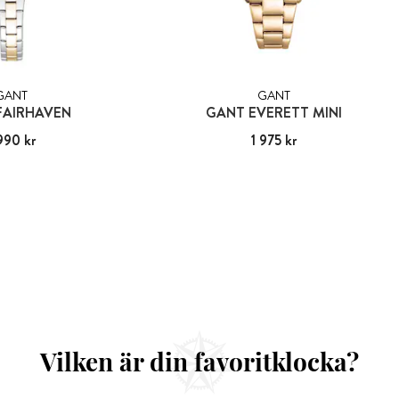
GANT
GANT
FAIRHAVEN
GANT EVERETT MINI
990 kr
:
1 990 kr
Pris
1 975 kr
:
1 975 kr
Vilken är din favoritklocka?