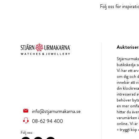
Följ oss för inspira
Auktoriser
Stjärnurmaka
butikskedja s
Vi har ett arv
om dig och d
innebär att v
din klockres
intresserad a
behöver byta 
en mer omfat
info@stjarnurmakarna.se
hittar du äv
varumärken i 
08-62 94 400
online. Vi är
= tryggt köp 
Följ oss: