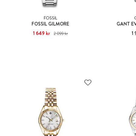
FOSSIL
FOSSIL GILMORE
GANT EV
Nuvarande pris
1 649 kr
:
1 649 kr
Tidigare pris
:
Pris
1 
2 099 kr
2 099 kr