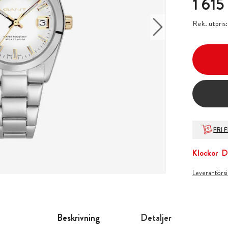
1 615
Rek. utpris
FRI 
Klockor
D
Leverantörs
Beskrivning
Detaljer