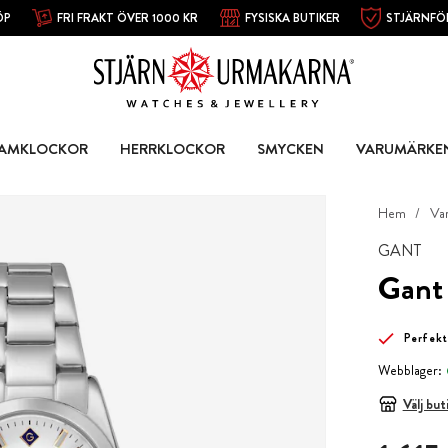
ÖP
FRI FRAKT ÖVER 1000 KR
FYSISKA BUTIKER
STJÄRNFÖ
AMKLOCKOR
HERRKLOCKOR
SMYCKEN
VARUMÄRKE
Hem
Va
GANT
Gant 
Perfekt
Webblager:
Välj but
Pris
:
1 615 