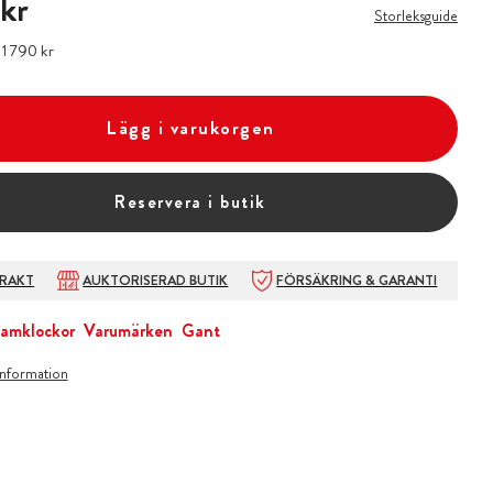
 kr
Storleksguide
:
Pris
1 790 kr
:
1 790 kr
Lägg i varukorgen
Reservera i butik
FRAKT
AUKTORISERAD BUTIK
FÖRSÄKRING & GARANTI
amklockor
Varumärken
Gant
information