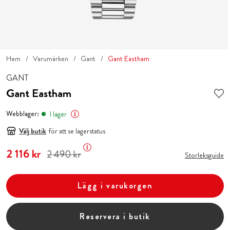
Hem
Varumärken
Gant
Gant Eastham
GANT
Gant Eastham
Webblager:
I lager
Välj butik
för att se lagerstatus
Nuvarande pris
2 116 kr
:
2 116 kr
Tidigare pris
:
2 490 kr
2 490 kr
Storleksguide
Lägg i varukorgen
Reservera i butik