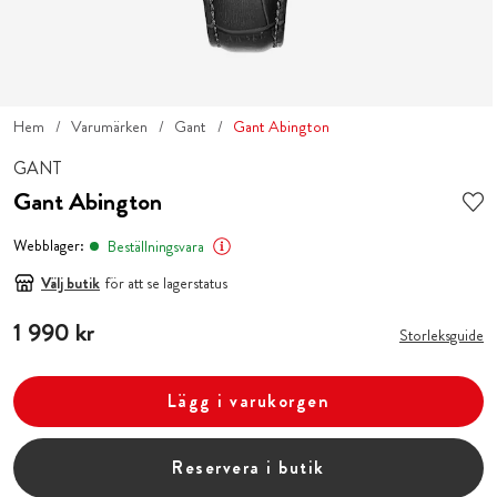
Hem
Varumärken
Gant
Gant Abington
GANT
Gant Abington
Webblager:
Beställningsvara
Välj butik
för att se lagerstatus
Pris
1 990 kr
:
1 990 kr
Storleksguide
Lägg i varukorgen
Reservera i butik