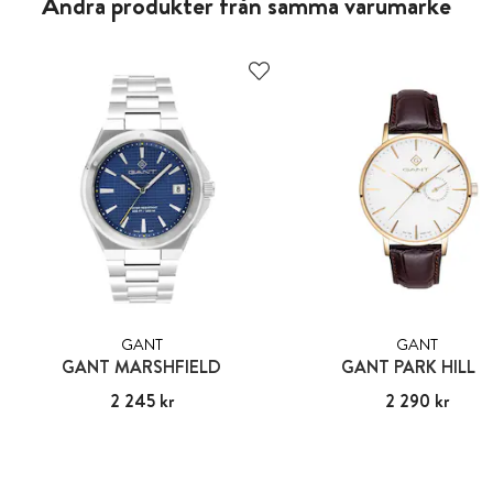
Andra produkter från samma varumärke
GANT
GANT
GANT MARSHFIELD
GANT PARK HILL III
Pris
2 245 kr
:
2 245 kr
Pris
2 290 kr
:
2 290 kr