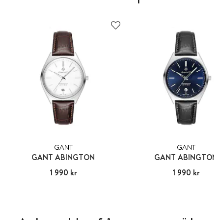
GANT
GANT
GANT ABINGTON
GANT ABINGTON
Pris
1 990 kr
:
1 990 kr
Pris
1 990 kr
:
1 990 kr