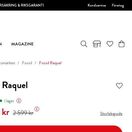
RSÄKRING & RIKSGARANTI
Kundservice
Företag
N
MAGAZINE
rumärken
Fossil
Fossil Raquel
l Raquel
I lager
 pris
:
1 969 kr
Tidigare pris
:
2 599 kr
 kr
2 599 kr
Storleksguide