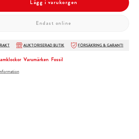
Lägg i varukorgen
Endast online
FRAKT
AUKTORISERAD BUTIK
FÖRSÄKRING & GARANTI
amklockor
Varumärken
Fossil
information