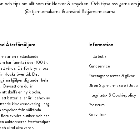
tion och tips om allt som rör klockor & smycken. Och tipsa oss gärna om ju
@stjarnurmakarna & använd #stjarnurmakarna
ad Återförsäljare
Information
rna är en rikstäckande
Hitta butik
om har funnits i över 100 år.
Kundservice
 att vårda. Därför bryr vi oss
in klocka över tid. Det
Företagspresenter & gåvor
i gärna hjälper dig under hela
Bli en Stjärnurmakare / Jobb
a. Oavsett om du är
v att skaffa en ny klocka,
Integritets- & Cookiepolicy
ett batteri eller är i behov av
tande klockrenovering. Idag
Pressrum
en smycken från välkända
Köpvillkor
flera av våra butiker och här
 en auktoriserad återförsäljare
och alltid äkta varor.