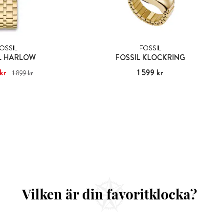
OSSIL
FOSSIL
L HARLOW
FOSSIL KLOCKRING
kr
1 649 kr
Tidigare pris
:
Pris
1 599 kr
:
1 599 kr
1 899 kr
899 kr
Vilken är din favoritklocka?