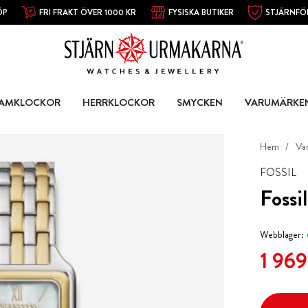
ÖP
FRI FRAKT ÖVER 1000 KR
FYSISKA BUTIKER
STJÄRNFÖ
AMKLOCKOR
HERRKLOCKOR
SMYCKEN
VARUMÄRKE
Hem
Va
FOSSIL
Fossi
Webblager:
Nuvarande
1 969