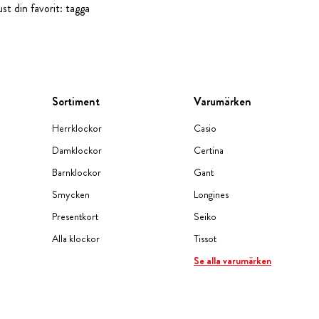
st din favorit: tagga
Sortiment
Varumärken
Herrklockor
Casio
Damklockor
Certina
Barnklockor
Gant
Smycken
Longines
Presentkort
Seiko
Alla klockor
Tissot
Se alla varumärken