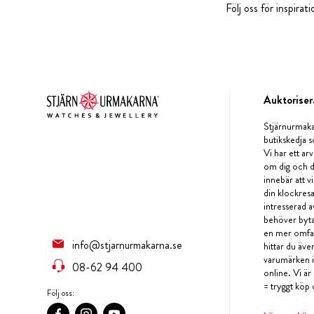
Följ oss för inspira
Auktoriser
Stjärnurmaka
butikskedja s
Vi har ett arv
om dig och d
innebär att v
din klockres
intresserad a
behöver byta 
en mer omfat
info@stjarnurmakarna.se
hittar du äv
varumärken i 
08-62 94 400
online. Vi är
= tryggt köp 
Följ oss: