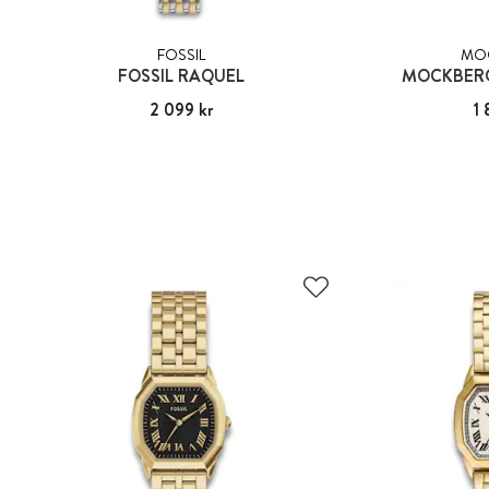
FOSSIL
MO
FOSSIL RAQUEL
MOCKBERG
Pris
2 099 kr
:
2 099 kr
Pris
1 