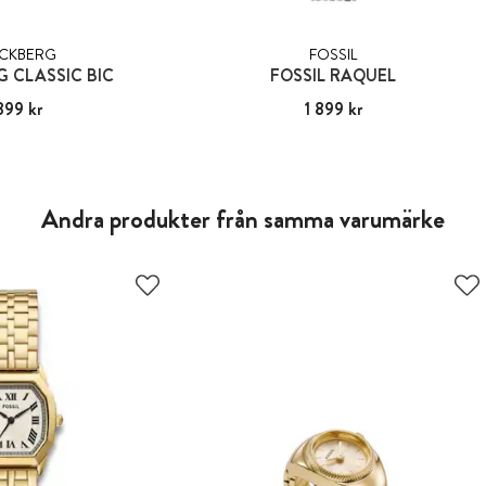
CKBERG
FOSSIL
 CLASSIC BIC
FOSSIL RAQUEL
899 kr
:
1 899 kr
Pris
1 899 kr
:
1 899 kr
Andra produkter från samma varumärke