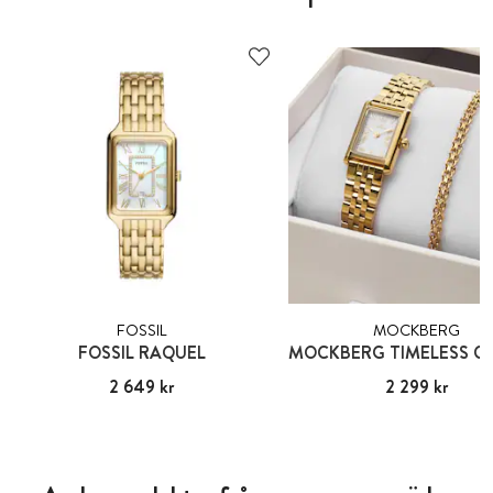
FOSSIL
MOCKBERG
FOSSIL RAQUEL
Pris
2 649 kr
:
2 649 kr
Pris
2 299 kr
:
2 299 kr