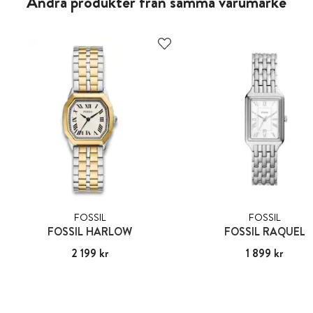
Andra produkter från samma varumärke
FOSSIL
FOSSIL
FOSSIL HARLOW
FOSSIL RAQUEL
Pris
2 199 kr
:
2 199 kr
Pris
1 899 kr
:
1 899 kr