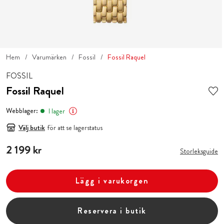
Hem
Varumärken
Fossil
Fossil Raquel
FOSSIL
Fossil Raquel
Webblager:
I lager
Välj butik
för att se lagerstatus
Pris
2 199 kr
:
2 199 kr
Storleksguide
Lägg i varukorgen
Reservera i butik