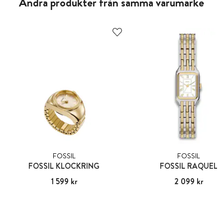
Andra produkter från samma varumärke
FOSSIL
FOSSIL
FOSSIL KLOCKRING
FOSSIL RAQUEL
Pris
1 599 kr
:
1 599 kr
Pris
2 099 kr
:
2 099 kr