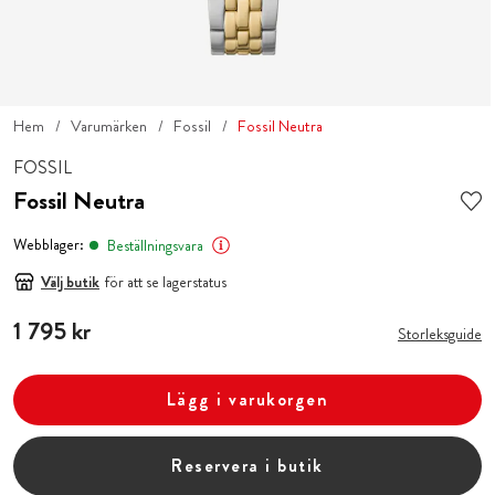
Hem
Varumärken
Fossil
Fossil Neutra
FOSSIL
Fossil Neutra
Webblager:
Beställningsvara
Välj butik
för att se lagerstatus
Pris
1 795 kr
:
1 795 kr
Storleksguide
Lägg i varukorgen
Reservera i butik