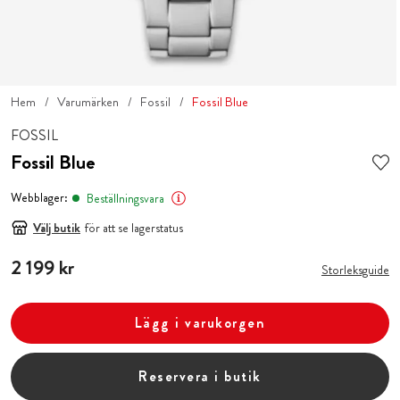
Hem
Varumärken
Fossil
Fossil Blue
FOSSIL
Fossil Blue
Webblager:
Beställningsvara
Välj butik
för att se lagerstatus
Pris
2 199 kr
:
2 199 kr
Storleksguide
Lägg i varukorgen
Reservera i butik