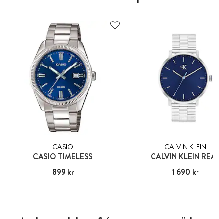
CASIO
CALVIN KLEIN
CASIO TIMELESS
CALVIN KLEIN REA
Pris
899 kr
:
899 kr
Pris
1 690 kr
:
1 690 kr