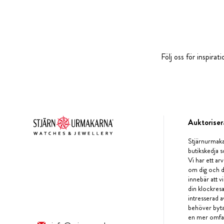
Följ oss för inspira
Auktoriser
Stjärnurmaka
butikskedja s
Vi har ett arv
om dig och d
innebär att v
din klockres
intresserad a
behöver byta 
en mer omfat