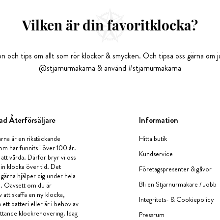
Vilken är din favoritklocka?
tion och tips om allt som rör klockor & smycken. Och tipsa oss gärna om ju
@stjarnurmakarna & använd #stjarnurmakarna
ad Återförsäljare
Information
rna är en rikstäckande
Hitta butik
om har funnits i över 100 år.
Kundservice
 att vårda. Därför bryr vi oss
in klocka över tid. Det
Företagspresenter & gåvor
i gärna hjälper dig under hela
Bli en Stjärnurmakare / Jobb
a. Oavsett om du är
v att skaffa en ny klocka,
Integritets- & Cookiepolicy
ett batteri eller är i behov av
tande klockrenovering. Idag
Pressrum