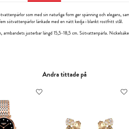
ötvattenpärlor som med sin naturliga form ger spänning och elegans, samt
 fem sötvattenpärlor länkade med en nätt kedja i blankt rostfritt stål.
, armbandets justerbar längd 15,5-18,5 cm. Sötvattenpärla. Nickelsäker
Andra tittade på