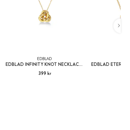
EDBLAD
EDB
EDBLAD INFINITY KNOT NECKLACE S GOLD
Pris
399 kr
:
399 kr
Pris
499
: