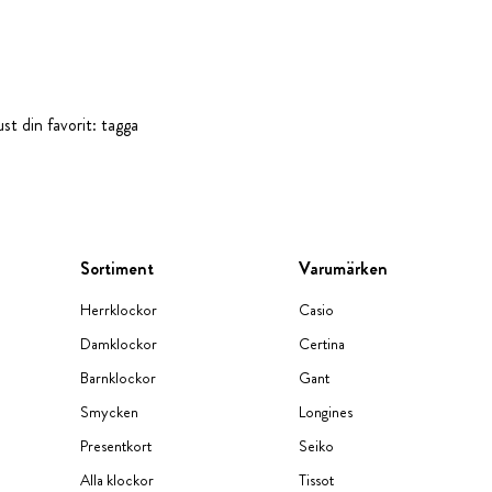
st din favorit: tagga
Sortiment
Varumärken
Herrklockor
Casio
Damklockor
Certina
Barnklockor
Gant
Smycken
Longines
Presentkort
Seiko
Alla klockor
Tissot