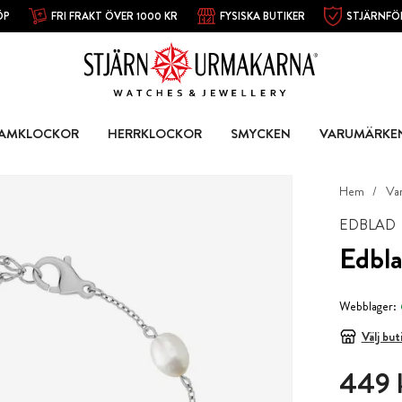
ÖP
FRI FRAKT ÖVER 1000 KR
FYSISKA BUTIKER
STJÄRNFÖ
AMKLOCKOR
HERRKLOCKOR
SMYCKEN
VARUMÄRKE
Hem
Va
EDBLAD
Edbla
Webblager:
Välj but
Pris
:
449 
449 