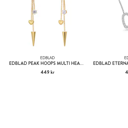
EDBLAD
E
EDBLAD PEAK HOOPS MULTI HEART GOLD
Pris
449 kr
:
449 kr
Pris
4