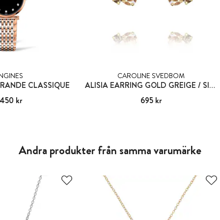
NGINES
CAROLINE SVEDBOM
GRANDE CLASSIQUE
ALISIA EARRING GOLD GREIGE / SILK COMBO
 450 kr
21 450 kr
Pris
695 kr
:
695 kr
Andra produkter från samma varumärke