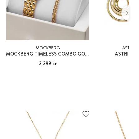
MOCKBERG
ASTRID 
MOCKBERG TIMELESS COMBO GOLD
ASTRID & 
Pris
2 299 kr
:
2 299 kr
Pris
599
: