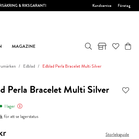
RSÄKRING & RIKSGARANTI
Kundservice
Företag
N
MAGAZINE
rumärken
Edblad
Edblad Perla Bracelet Multi Silver
d Perla Bracelet Multi Silver
I lager
ik
för att se lagerstatus
kr
kr
Storleksguide