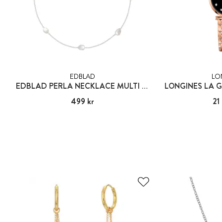
EDBLAD
LO
EDBLAD PERLA NECKLACE MULTI SILVER
LONGINES LA 
Pris
499 kr
:
499 kr
Pris
21
: