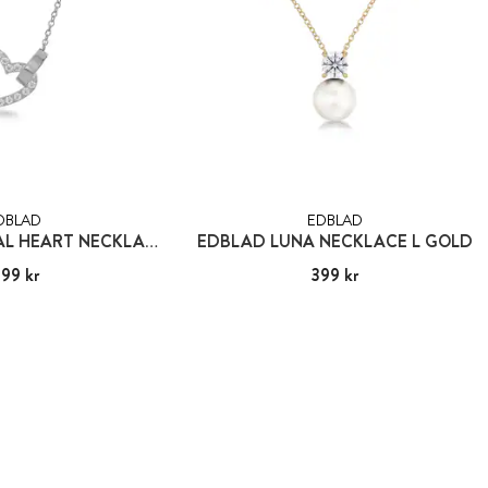
DBLAD
EDBLAD
EDBLAD ETERNAL HEART NECKLACE SILVER
EDBLAD LUNA NECKLACE L GOLD
99 kr
:
499 kr
Pris
399 kr
:
399 kr