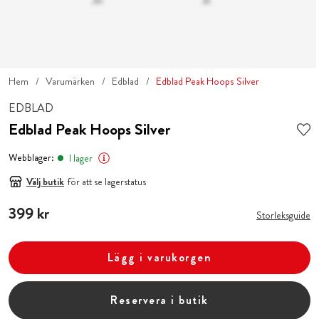
Hem
Varumärken
Edblad
Edblad Peak Hoops Silver
EDBLAD
Edblad Peak Hoops Silver
Webblager:
I lager
Välj butik
för att se lagerstatus
Pris
399 kr
:
399 kr
Storleksguide
Lägg i varukorgen
Reservera i butik