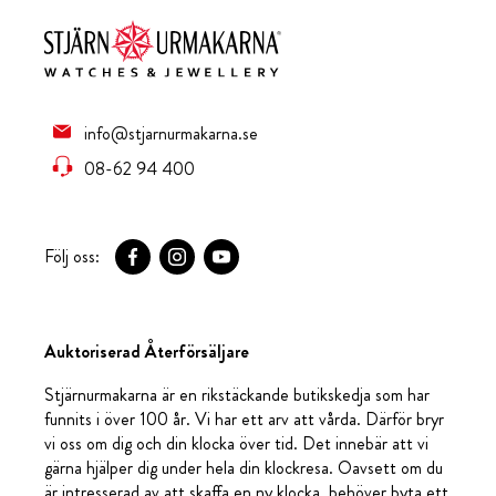
info@stjarnurmakarna.se
08-62 94 400
Följ oss:
Auktoriserad Återförsäljare
Stjärnurmakarna är en rikstäckande butikskedja som har
funnits i över 100 år. Vi har ett arv att vårda. Därför bryr
vi oss om dig och din klocka över tid. Det innebär att vi
gärna hjälper dig under hela din klockresa. Oavsett om du
är intresserad av att skaffa en ny klocka, behöver byta ett