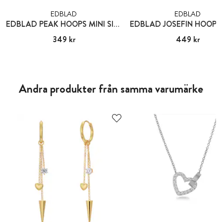
EDBLAD
EDBLAD
EDBLAD PEAK HOOPS MINI SILVER
Pris
349 kr
:
349 kr
Pris
449 kr
:
449 kr
Andra produkter från samma varumärke