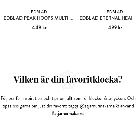
EDBLAD
EDBLAD
EDBLAD PEAK HOOPS MULTI HEART GOLD
Pris
449 kr
:
449 kr
Pris
499 kr
:
499 kr
Vilken är din favoritklocka?
Följ oss för inspiration och tips om allt som rör klockor & smycken. Och
tipsa oss gärna om just din favorit: tagga @stjarnurmakarna & använd
#stjarnurmakarna