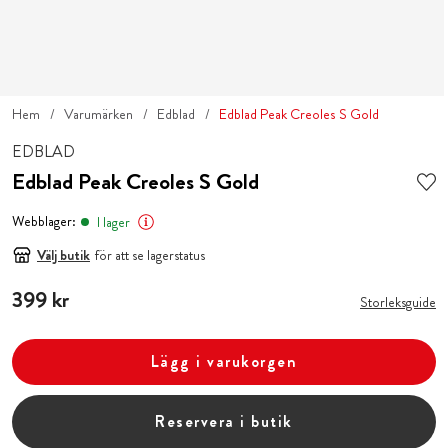
Hem
Varumärken
Edblad
Edblad Peak Creoles S Gold
EDBLAD
Edblad Peak Creoles S Gold
Webblager:
I lager
Välj butik
för att se lagerstatus
Pris
399 kr
:
399 kr
Storleksguide
Lägg i varukorgen
Reservera i butik