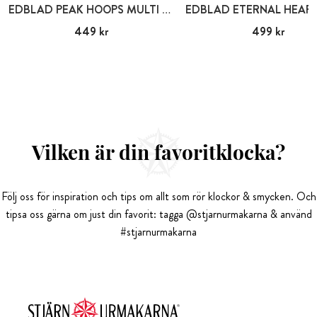
EDBLAD PEAK HOOPS MULTI HEART GOLD
Pris
449 kr
:
449 kr
Pris
499 kr
:
499 kr
Vilken är din favoritklocka?
Följ oss för inspiration och tips om allt som rör klockor & smycken. Och
tipsa oss gärna om just din favorit: tagga @stjarnurmakarna & använd
#stjarnurmakarna