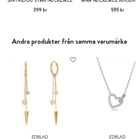
SINTRIDOU STAR NECKLACE
Pris
399 kr
:
399 kr
Pris
595 kr
:
595 kr
Andra produkter från samma varumärke
EDBLAD
EDBLAD